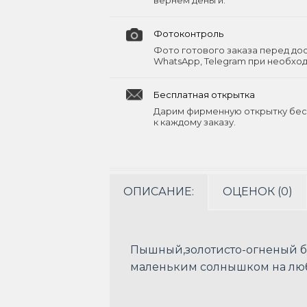
вернём деньги.
Фотоконтроль
Фото готового заказа перед до
WhatsApp, Telegram при необхо
Бесплатная открытка
Дарим фирменную открытку бес
к каждому заказу.
ОПИСАНИЕ:
ОЦЕНОК (0)
Пышный,золотисто-огненый бу
маленьким солнышком на лю