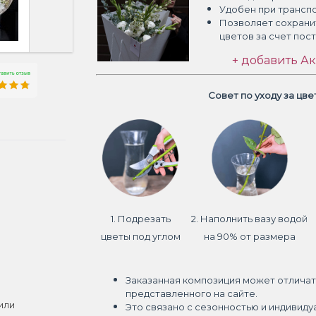
Удобен при трансп
Позволяет сохрани
цветов
за счет пос
+ добавить Ак
Совет по уходу за цв
1. Подрезать
2. Наполнить вазу водой
цветы под углом
на 90% от размера
Заказанная композиция может отличат
представленного на сайте.
или
Это связано с сезонностью и индивиду