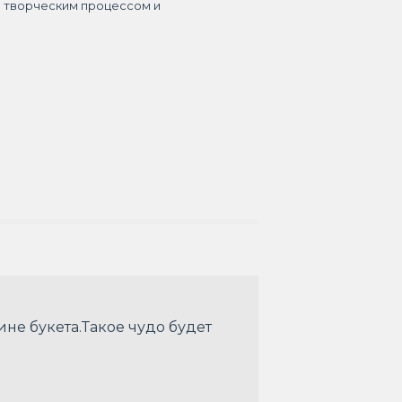
я творческим процессом и
е букета.Такое чудо будет