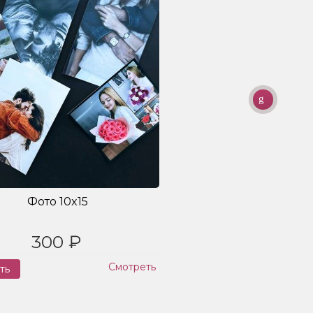
Фото 10x15
300 ₽
Смотреть
ть
Заказ