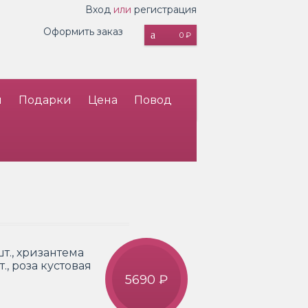
Вход
или
регистрация
Оформить заказ
0 ₽
и
Подарки
Цена
Повод
шт., хризантема
., роза кустовая
5690 ₽