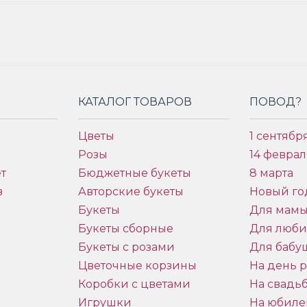
КАТАЛОГ ТОВАРОВ
ПОВОД?
Цветы
1 сентябр
Розы
14 феврал
т
Бюджетные букеты
8 марта
в
Авторские букеты
Новый го
Букеты
Для мам
Букеты сборные
Для люб
Букеты с розами
Для бабу
и
Цветочные корзины
На день 
Коробки с цветами
На свадь
Игрушки
На юбиле