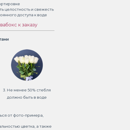
ортировке
ть целостность и свежесть
тоянного доступа к воде
вабокс к заказу
етами
3. Не менее 50% стебля
должно быть в воде
ься от фото-примера,
альностью цветка, а также