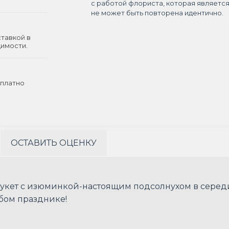
с работой флориста, которая являетс
не может быть повторена идентично.
ставкой в
димости.
платно
ОСТАВИТЬ ОЦЕНКУ
кет с изюминкой-настоящим подсолнухом в середин
бом празднике!