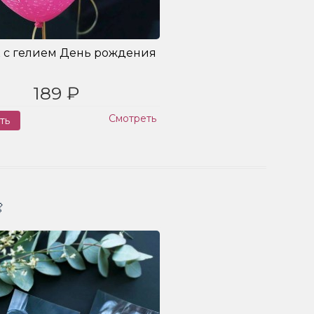
 с гелием День рождения
189 ₽
Смотреть
ть
Заказ
