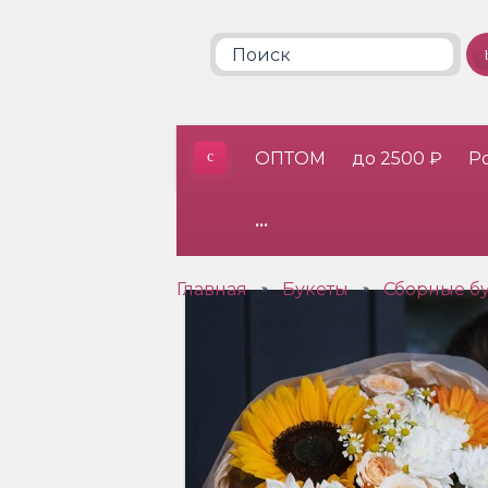
ОПТОМ
до 2500 ₽
Р
•••
Главная
Букеты
Сборные б
»
»