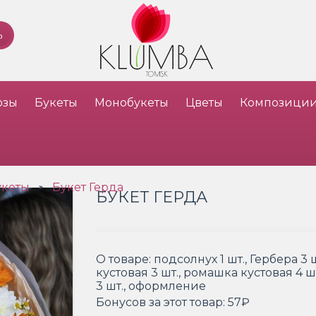
озы
Букеты
Монобукеты
Цветы
Композици
укеты
Букет Герда
»
БУКЕТ ГЕРДА
О товаре:
подсолнух 1 шт., Гербера 3 
кустовая 3 шт., ромашка кустовая 4 шт
3 шт., оформление
Бонусов за этот товар:
57₽