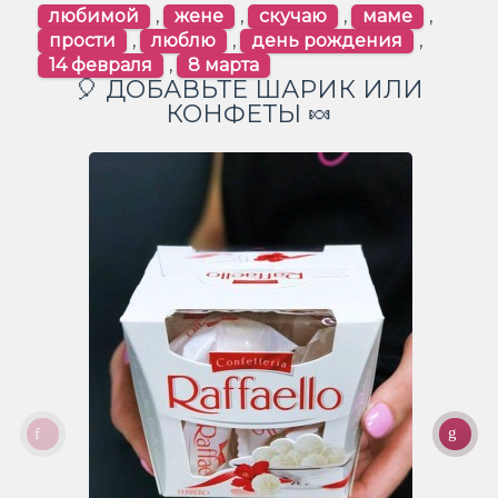
любимой
,
жене
,
скучаю
,
маме
,
прости
,
люблю
,
день рождения
,
14 февраля
,
8 марта
🎈 ДОБАВЬТЕ ШАРИК ИЛИ
КОНФЕТЫ 🍬