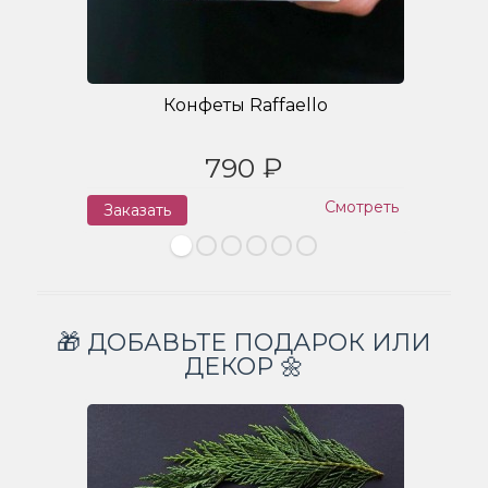
Конфеты Raffaello
790 ₽
Смотреть
Заказать
З
🎁 ДОБАВЬТЕ ПОДАРОК ИЛИ
ДЕКОР 🌼