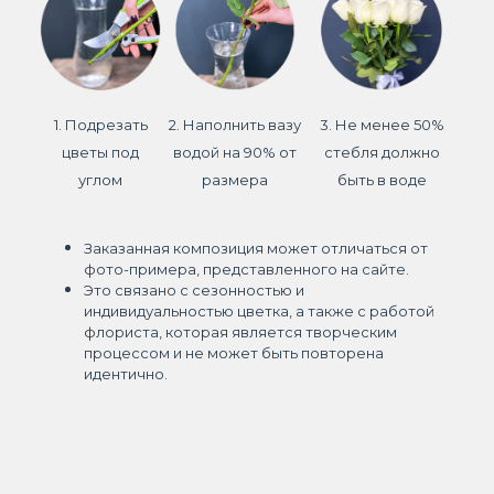
1. Подрезать
2. Наполнить вазу
3. Не менее 50%
цветы под
водой на 90% от
стебля должно
углом
размера
быть в воде
Заказанная композиция может отличаться от
фото-примера, представленного на сайте.
Это связано с сезонностью и
индивидуальностью цветка, а также с работой
флориста, которая является творческим
процессом и не может быть повторена
идентично.