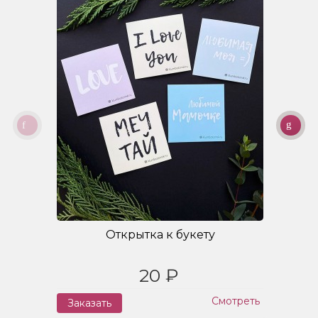
Открытка к букету
20 ₽
Смотреть
Заказать
З