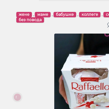
жене
,
маме
,
бабушке
,
коллеге
,
с
без повода