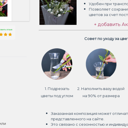
Удобен при трансп
Позволяет сохрани
цветов
за счет пос
+ добавить Ак
Совет по уходу за цв
1. Подрезать
2. Наполнить вазу водой
цветы под углом
на 90% от размера
Заказанная композиция может отличат
представленного на сайте.
или
Это связано с сезонностью и индивиду