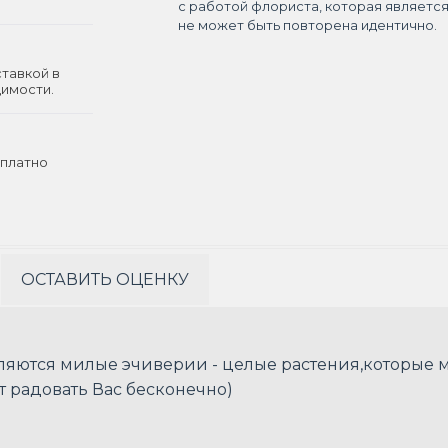
с работой флориста, которая являетс
не может быть повторена идентично.
ставкой в
димости.
платно
ОСТАВИТЬ ОЦЕНКУ
ляются милые эчиверии - целые растения,которые 
т радовать Вас бесконечно)