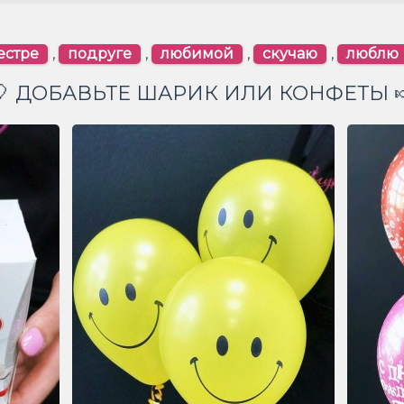
естре
,
подруге
,
любимой
,
скучаю
,
люблю
🎈 ДОБАВЬТЕ ШАРИК ИЛИ КОНФЕТЫ 