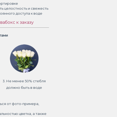
ортировке
ть целостность и свежесть
тоянного доступа к воде
вабокс к заказу
етами
3. Не менее 50% стебля
должно быть в воде
ься от фото-примера,
альностью цветка, а также