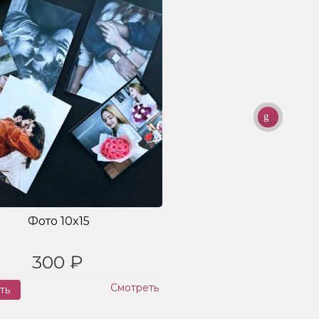
Фото 10x15
300 ₽
Смотреть
ть
Заказ