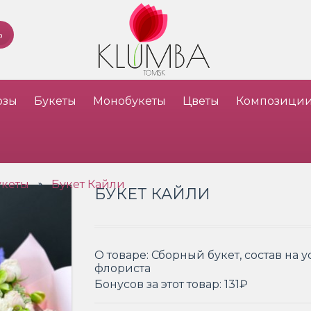
озы
Букеты
Монобукеты
Цветы
Композици
укеты
Букет Кайли
»
БУКЕТ КАЙЛИ
О товаре:
Сборный букет, состав на 
флориста
Бонусов за этот товар:
131₽