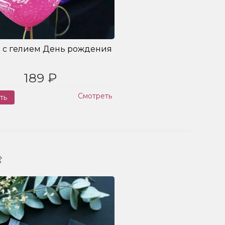
 с гелием День рождения
189 ₽
Смотреть
ть
Заказ
