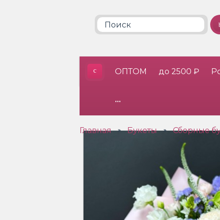
ОПТОМ
до 2500 ₽
Р
•••
Главная
Букеты
Сборные б
»
»