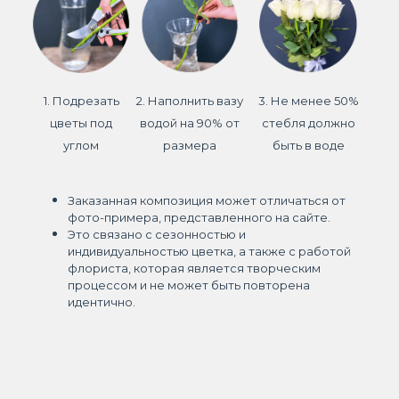
1. Подрезать
2. Наполнить вазу
3. Не менее 50%
цветы под
водой на 90% от
стебля должно
углом
размера
быть в воде
Заказанная композиция может отличаться от
фото-примера, представленного на сайте.
Это связано с сезонностью и
индивидуальностью цветка, а также с работой
флориста, которая является творческим
процессом и не может быть повторена
идентично.