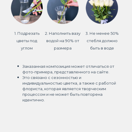
1. Подрезать
2. Наполнить вазу
3. Не менее 50%
цветы под
водой на 90% от
стебля должно
углом
размера
быть в воде
Заказанная композиция может отличаться от
фото-примера, представленного на сайте.
Это связано с сезонностью и
индивидуальностью цветка, а также с работой
флориста, которая является творческим
процессом и не может быть повторена
идентично.