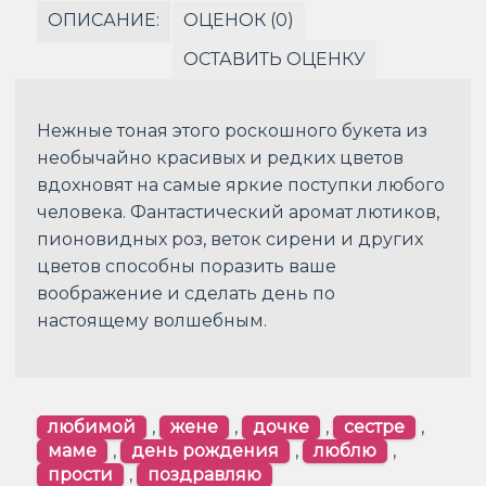
ОПИСАНИЕ:
ОЦЕНОК (0)
ОСТАВИТЬ ОЦЕНКУ
Нежные тоная этого роскошного букета из
необычайно красивых и редких цветов
вдохновят на самые яркие поступки любого
человека. Фантастический аромат лютиков,
пионовидных роз, веток сирени и других
цветов способны поразить ваше
воображение и сделать день по
настоящему волшебным.
любимой
,
жене
,
дочке
,
сестре
,
маме
,
день рождения
,
люблю
,
прости
,
поздравляю