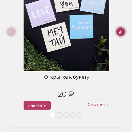
Открытка к букету
20 ₽
Смотреть
Заказать
З