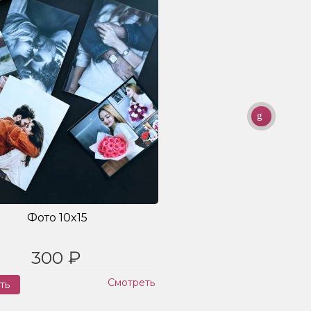
Фото 10x15
300 ₽
Смотреть
ть
Заказ