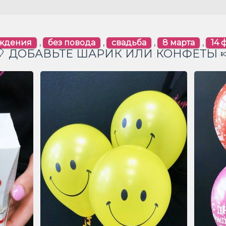
ождения
,
без повода
,
свадьба
,
8 марта
,
14 
🎈 ДОБАВЬТЕ ШАРИК ИЛИ КОНФЕТЫ 