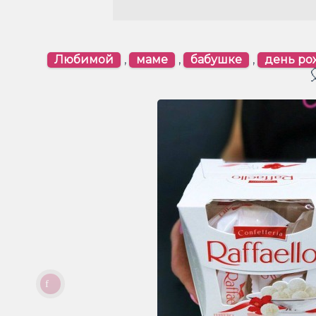
Любимой
,
маме
,
бабушке
,
день р