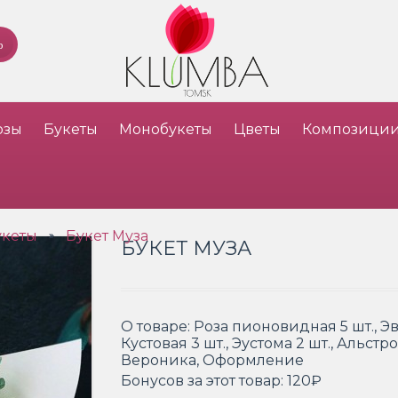
озы
Букеты
Монобукеты
Цветы
Композици
укеты
Букет Муза
»
БУКЕТ МУЗА
О товаре:
Роза пионовидная 5 шт., Эв
Кустовая 3 шт., Эустома 2 шт., Альстр
Вероника, Оформление
Бонусов за этот товар:
120₽