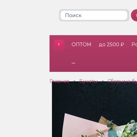
ОПТОМ
до 2500 ₽
Р
•••
Главная
Букеты
Сборные б
»
»