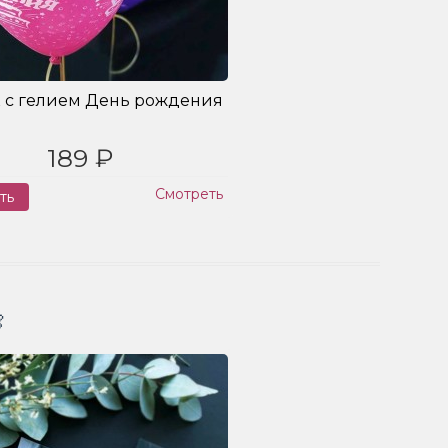
 с гелием День рождения
189 ₽
Смотреть
ть
Заказ
