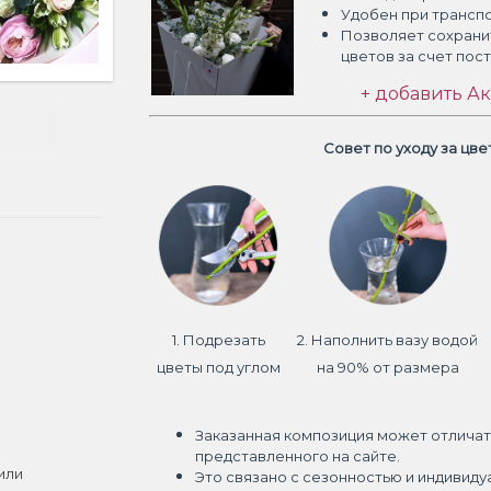
Удобен при трансп
Позволяет сохрани
цветов
за счет пос
+ добавить Ак
Совет по уходу за цв
1. Подрезать
2. Наполнить вазу водой
цветы под углом
на 90% от размера
Заказанная композиция может отличат
представленного на сайте.
или
Это связано с сезонностью и индивиду