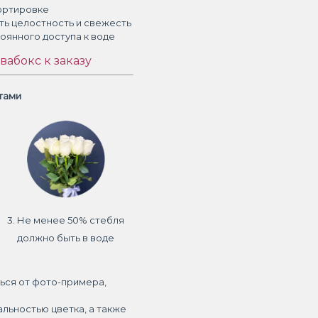
ортировке
ть целостность и свежесть
тоянного доступа к воде
вабокс к заказу
етами
3. Не менее 50% стебля
должно быть в воде
ься от фото-примера,
альностью цветка, а также