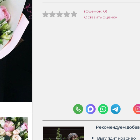
(Оценок: 0)
Оставить оценку
я
Рекомендуем добави
Выглядит красиво