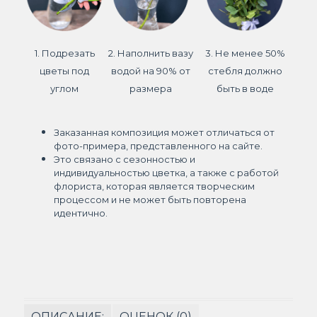
1. Подрезать
2. Наполнить вазу
3. Не менее 50%
цветы под
водой на 90% от
стебля должно
углом
размера
быть в воде
Заказанная композиция может отличаться от
фото-примера, представленного на сайте.
Это связано с сезонностью и
индивидуальностью цветка, а также с работой
флориста, которая является творческим
процессом и не может быть повторена
идентично.
ОПИСАНИЕ:
ОЦЕНОК (0)