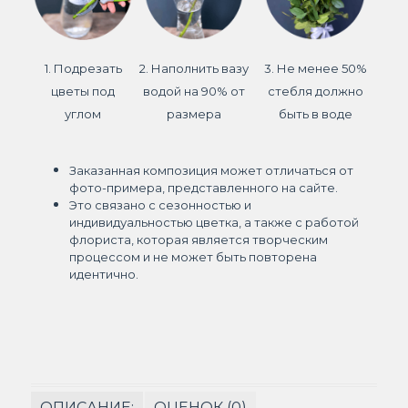
1. Подрезать
2. Наполнить вазу
3. Не менее 50%
цветы под
водой на 90% от
стебля должно
углом
размера
быть в воде
Заказанная композиция может отличаться от
фото-примера, представленного на сайте.
Это связано с сезонностью и
индивидуальностью цветка, а также с работой
флориста, которая является творческим
процессом и не может быть повторена
идентично.
ОПИСАНИЕ:
ОЦЕНОК (0)