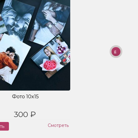
Фото 10x15
300 ₽
Смотреть
ть
Заказ