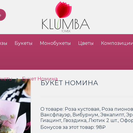
озы
Букеты
Монобукеты
Цветы
Композици
укеты
Букет Номина
»
БУКЕТ НОМИНА
О товаре:
Роза кустовая, Роза пионо
Ваксфлауэр, Вибурнум, Эвкалипт, Эр
Гиацинт, Гвоздика, Лютик 2 шт., Оф
Бонусов за этот товар:
98₽