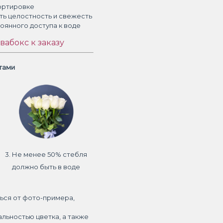
ортировке
ть целостность и свежесть
тоянного доступа к воде
вабокс к заказу
етами
3. Не менее 50% стебля
должно быть в воде
ься от фото-примера,
альностью цветка, а также