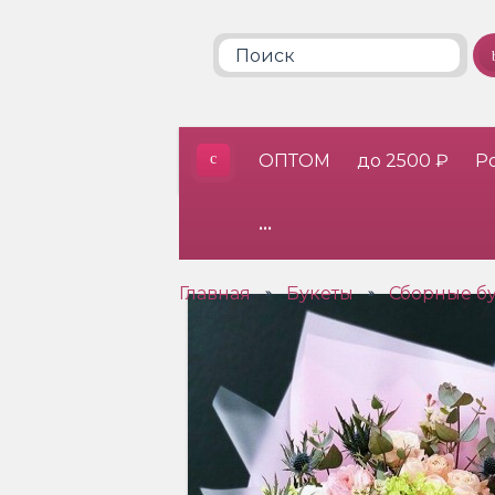
ОПТОМ
до 2500 ₽
Р
•••
Главная
Букеты
Сборные б
»
»