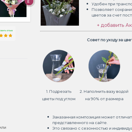
Удобен при трансп
Позволяет сохрани
цветов
за счет пос
+ добавить Ак
Совет по уходу за цв
1. Подрезать
2. Наполнить вазу водой
цветы под углом
на 90% от размера
Заказанная композиция может отличат
представленного на сайте.
или
Это связано с сезонностью и индивиду