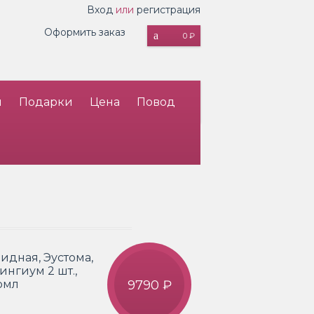
Вход
или
регистрация
Оформить заказ
0 ₽
и
Подарки
Цена
Повод
видная, Эустома,
ингиум 2 шт.,
ормл
9790 ₽