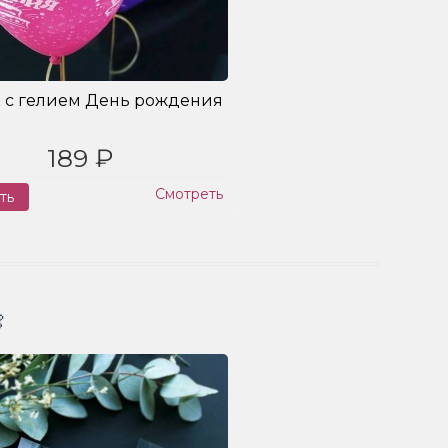
 с гелием День рождения
189 ₽
Смотреть
ть
Заказ
