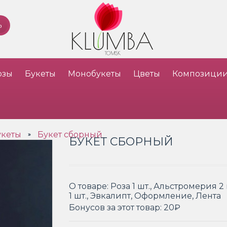
озы
Букеты
Монобукеты
Цветы
Композици
укеты
Букет сборный
»
БУКЕТ СБОРНЫЙ
О товаре:
Роза 1 шт., Альстромерия 2
1 шт., Эвкалипт, Оформление, Лента
Бонусов за этот товар:
20₽