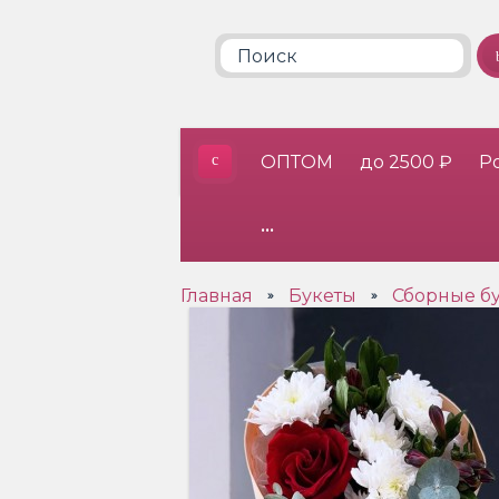
ОПТОМ
до 2500 ₽
Р
•••
Главная
Букеты
Сборные б
»
»