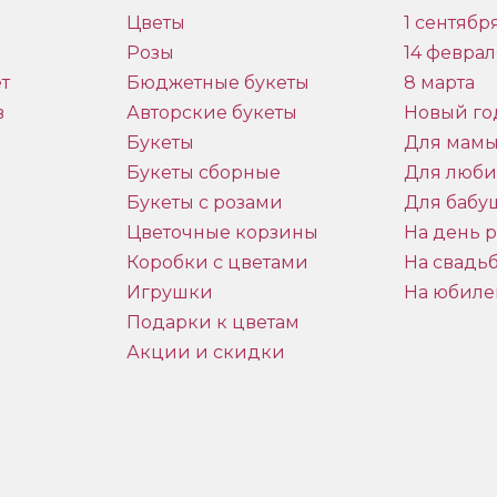
Цветы
1 сентябр
Розы
14 феврал
т
Бюджетные букеты
8 марта
в
Авторские букеты
Новый го
Букеты
Для мам
Букеты сборные
Для люб
Букеты с розами
Для бабу
и
Цветочные корзины
На день 
Коробки с цветами
На свадь
Игрушки
На юбиле
Подарки к цветам
Акции и скидки