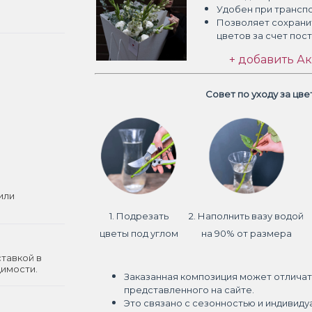
Удобен при трансп
Позволяет сохрани
цветов
за счет пос
+ добавить Ак
Совет по уходу за цв
или
1. Подрезать
2. Наполнить вазу водой
цветы под углом
на 90% от размера
ставкой в
димости.
Заказанная композиция может отличат
представленного на сайте.
Это связано с сезонностью и индивиду