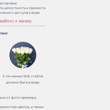
ортировке
ть целостность и свежесть
тоянного доступа к воде
вабокс к заказу
етами
3. Не менее 50% стебля
должно быть в воде
ься от фото-примера,
альностью цветка, а также