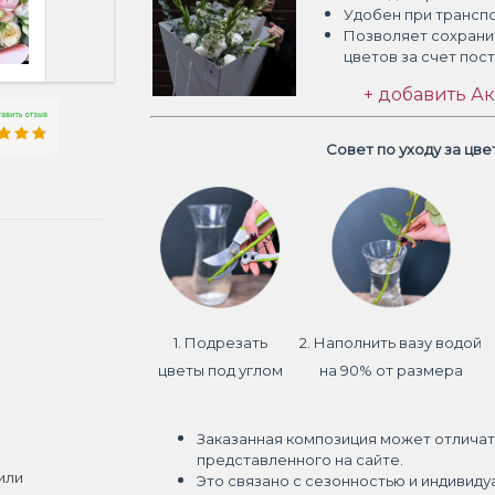
Удобен при трансп
Позволяет сохрани
цветов
за счет пос
+ добавить Ак
Совет по уходу за цв
1. Подрезать
2. Наполнить вазу водой
цветы под углом
на 90% от размера
Заказанная композиция может отличат
представленного на сайте.
или
Это связано с сезонностью и индивиду