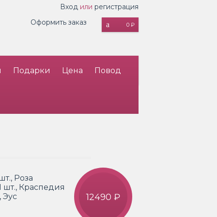
Вход
или
регистрация
Оформить заказ
0 ₽
и
Подарки
Цена
Повод
шт., Роза
1 шт., Краспедия
, Эус
12490 ₽