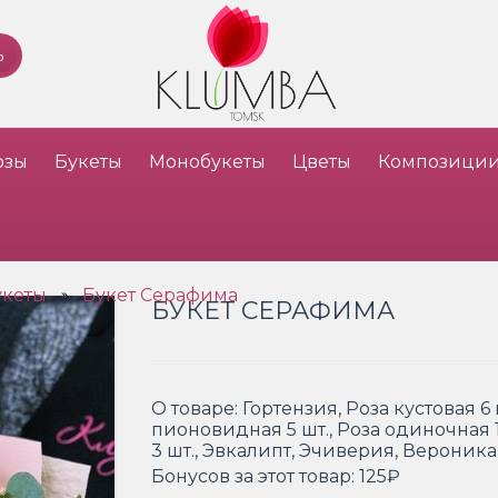
озы
Букеты
Монобукеты
Цветы
Композици
укеты
Букет Серафима
»
БУКЕТ СЕРАФИМА
О товаре:
Гортензия, Роза кустовая 6 
пионовидная 5 шт., Роза одиночная 
3 шт., Эвкалипт, Эчиверия, Вероника
Бонусов за этот товар:
125₽