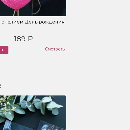
 с гелием День рождения
189 ₽
Смотреть
ть
Заказ
