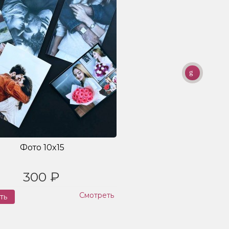
Фото 10x15
300 ₽
Смотреть
ть
Заказ