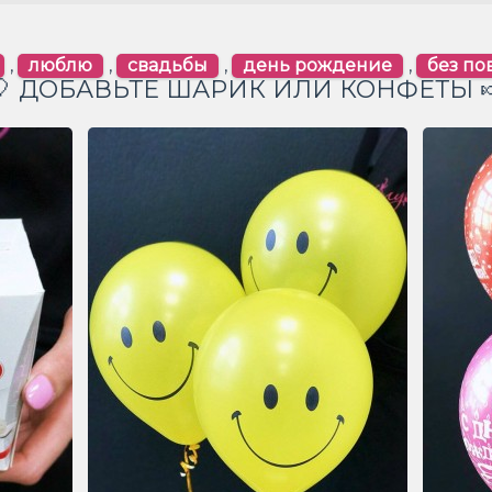
,
люблю
,
свадьбы
,
день рождение
,
без по
🎈 ДОБАВЬТЕ ШАРИК ИЛИ КОНФЕТЫ 