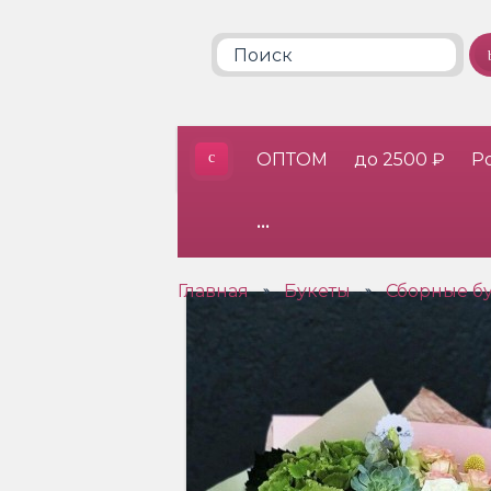
ОПТОМ
до 2500 ₽
Р
•••
Главная
Букеты
Сборные б
»
»