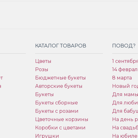
КАТАЛОГ ТОВАРОВ
ПОВОД?
Цветы
1 сентябр
Розы
14 феврал
т
Бюджетные букеты
8 марта
в
Авторские букеты
Новый го
Букеты
Для мам
Букеты сборные
Для люб
Букеты с розами
Для бабу
и
Цветочные корзины
На день 
Коробки с цветами
На свадь
Игрушки
На юбиле