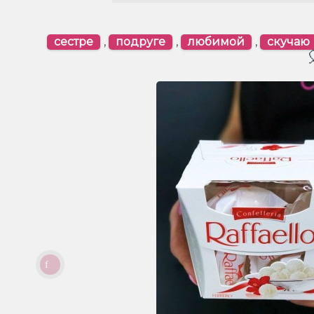
сестре
,
подруге
,
любимой
,
скучаю