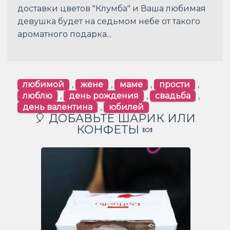
доставки цветов "Клумба" и Ваша любимая
девушка будет на седьмом небе от такого
ароматного подарка...
любимой
,
жене
,
маме
,
прости
,
люблю
,
день рождения
,
свадьба
,
день валентина
,
юбилей
🎈 ДОБАВЬТЕ ШАРИК ИЛИ
КОНФЕТЫ 🍬