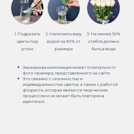
1. Подрезать
2. Наполнить вазу
3. Не менее 50%
цветы под
водой на 90% от
стебля должно
углом
размера
быть в воде
Заказанная композиция может отличаться от
фото-примера, представленного на сайте.
Это связано с сезонностью и
индивидуальностью цветка, а также с работой
флориста, которая является творческим
процессом и не может быть повторена
идентично.