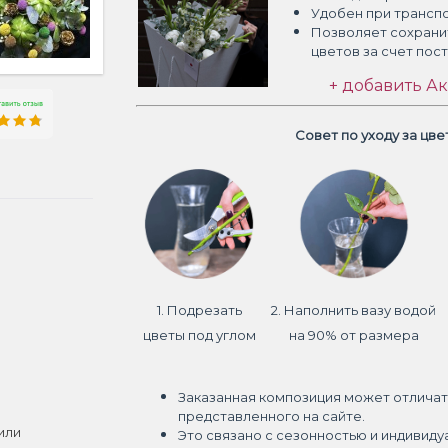
Удобен при трансп
Позволяет сохрани
цветов
за счет пос
+ добавить Ак
Совет по уходу за цв
1. Подрезать
2. Наполнить вазу водой
цветы под углом
на 90% от размера
Заказанная композиция может отличат
представленного на сайте.
или
Это связано с сезонностью и индивиду