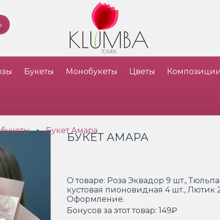
озы
Букеты
Монобукеты
Цветы
Композици
 букеты
Букет Амара
»
БУКЕТ АМАРА
О товаре:
Роза Эквадор 9 шт., Тюльпан
кустовая пионовидная 4 шт., Лютик 2
Оформление.
Бонусов за этот товар:
149₽