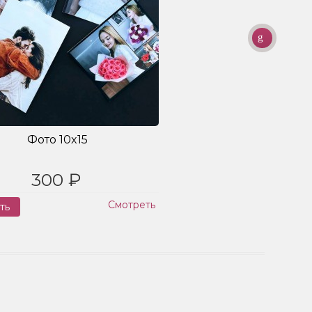
Фото 10x15
300 ₽
Смотреть
ть
Заказ