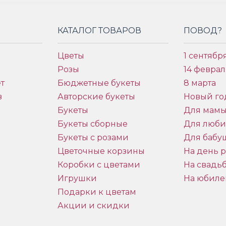
КАТАЛОГ ТОВАРОВ
ПОВОД?
Цветы
1 сентябр
Розы
14 феврал
т
Бюджетные букеты
8 марта
в
Авторские букеты
Новый го
Букеты
Для мам
Букеты сборные
Для люб
Букеты с розами
Для бабу
и
Цветочные корзины
На день 
Коробки с цветами
На свадь
Игрушки
На юбиле
Подарки к цветам
Акции и скидки