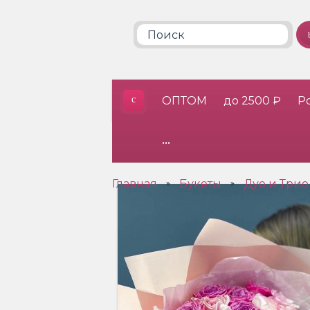
ОПТОМ
до 2500 ₽
Р
•••
Главная
Букеты
Дуо и Трио
»
»