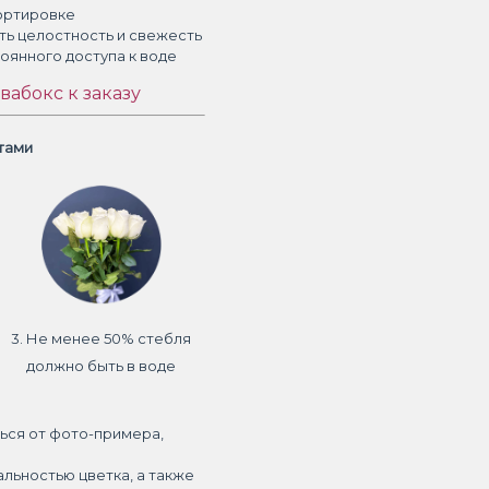
ортировке
ть целостность и свежесть
тоянного доступа к воде
вабокс к заказу
етами
3. Не менее 50% стебля
должно быть в воде
ься от фото-примера,
альностью цветка, а также