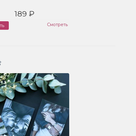
189 ₽
Смотреть
ть
Заказ
