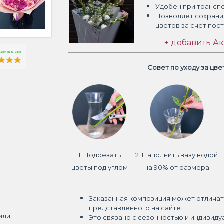
Удобен при трансп
Позволяет сохрани
цветов
за счет пос
+ добавить Ак
Совет по уходу за цв
1. Подрезать
2. Наполнить вазу водой
цветы под углом
на 90% от размера
Заказанная композиция может отличат
представленного на сайте.
или
Это связано с сезонностью и индивиду