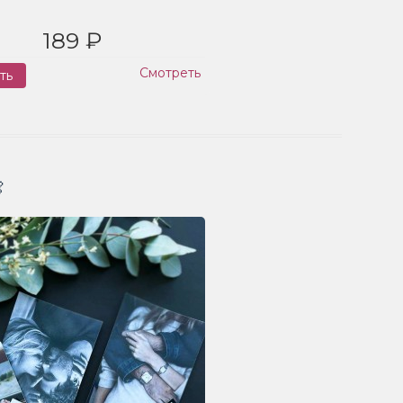
189 ₽
Смотреть
ть
Заказ
