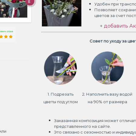
Удобен при трансп
Позволяет сохрани
цветов
за счет пос
+ добавить Ак
Совет по уходу за цв
1. Подрезать
2. Наполнить вазу водой
цветы под углом
на 90% от размера
Заказанная композиция может отличат
представленного на сайте.
или
Это связано с сезонностью и индивиду