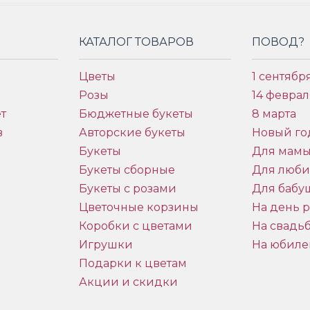
КАТАЛОГ ТОВАРОВ
ПОВОД?
Цветы
1 сентябр
Розы
14 феврал
т
Бюджетные букеты
8 марта
в
Авторские букеты
Новый го
Букеты
Для мам
Букеты сборные
Для люб
Букеты с розами
Для бабу
и
Цветочные корзины
На день 
Коробки с цветами
На свадь
Игрушки
На юбиле
Подарки к цветам
Акции и скидки