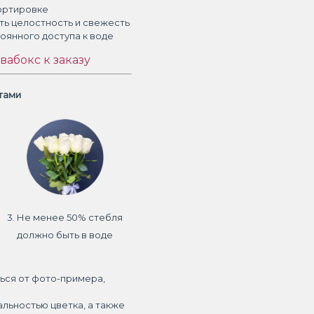
ортировке
ть целостность и свежесть
тоянного доступа к воде
вабокс к заказу
етами
3. Не менее 50% стебля
должно быть в воде
ься от фото-примера,
альностью цветка, а также