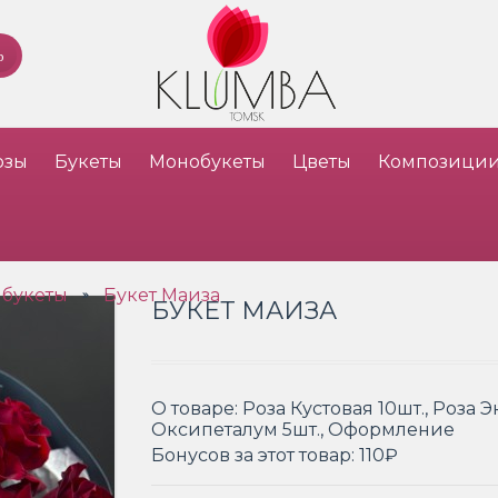
озы
Букеты
Монобукеты
Цветы
Композици
 букеты
Букет Маиза
»
БУКЕТ МАИЗА
О товаре:
Роза Кустовая 10шт., Роза Э
Оксипеталум 5шт., Оформление
Бонусов за этот товар:
110₽