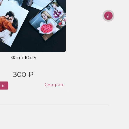
Фото 10x15
300 ₽
Смотреть
ть
Заказ