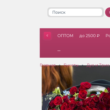
ОПТОМ
до 2500 ₽
Р
•••
Главная
Букеты
Дуо и Трио
»
»