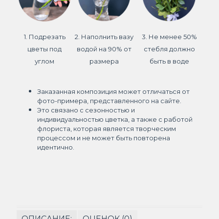
1. Подрезать
2. Наполнить вазу
3. Не менее 50%
цветы под
водой на 90% от
стебля должно
углом
размера
быть в воде
Заказанная композиция может отличаться от
фото-примера, представленного на сайте.
Это связано с сезонностью и
индивидуальностью цветка, а также с работой
флориста, которая является творческим
процессом и не может быть повторена
идентично.
ОПИСАНИЕ:
ОЦЕНОК (0)