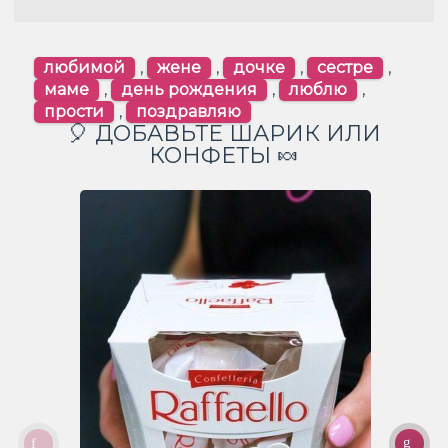
любимой
,
жене
,
дочке
,
сестре
,
маме
,
день рождения
,
люблю
,
прости
,
поздравляю
🎈 ДОБАВЬТЕ ШАРИК ИЛИ
КОНФЕТЫ 🍬