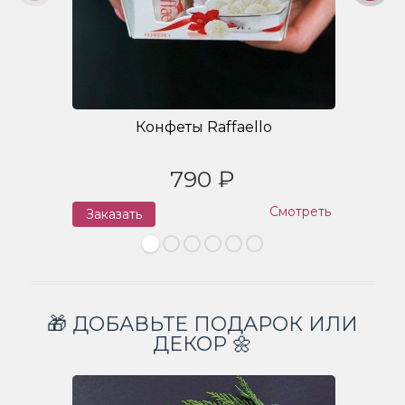
Конфеты Raffaello
790 ₽
Смотреть
Заказать
З
🎁 ДОБАВЬТЕ ПОДАРОК ИЛИ
ДЕКОР 🌼