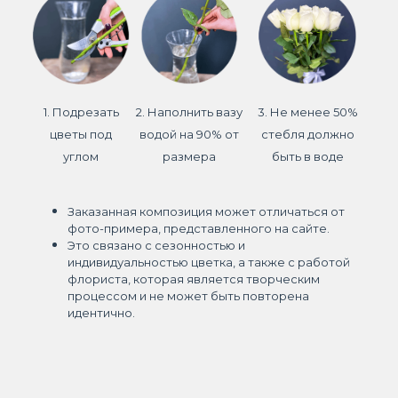
1. Подрезать
2. Наполнить вазу
3. Не менее 50%
цветы под
водой на 90% от
стебля должно
углом
размера
быть в воде
Заказанная композиция может отличаться от
фото-примера, представленного на сайте.
Это связано с сезонностью и
индивидуальностью цветка, а также с работой
флориста, которая является творческим
процессом и не может быть повторена
идентично.