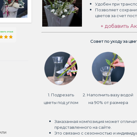
Удобен при трансп
Позволяет сохрани
цветов
за счет пос
+ добавить Ак
Совет по уходу за цв
1. Подрезать
2. Наполнить вазу водой
цветы под углом
на 90% от размера
Заказанная композиция может отличат
представленного на сайте.
или
Это связано с сезонностью и индивиду