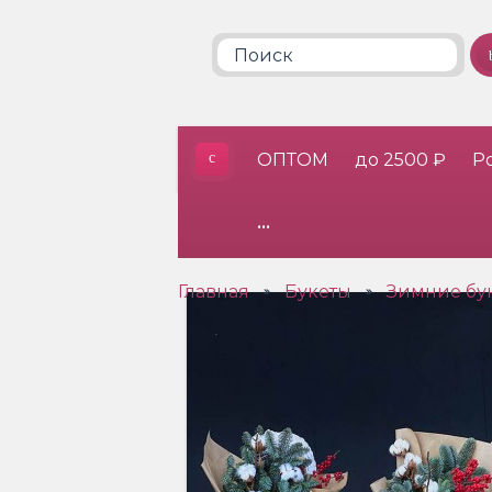
ОПТОМ
до 2500 ₽
Р
•••
Главная
Букеты
Зимние бу
»
»