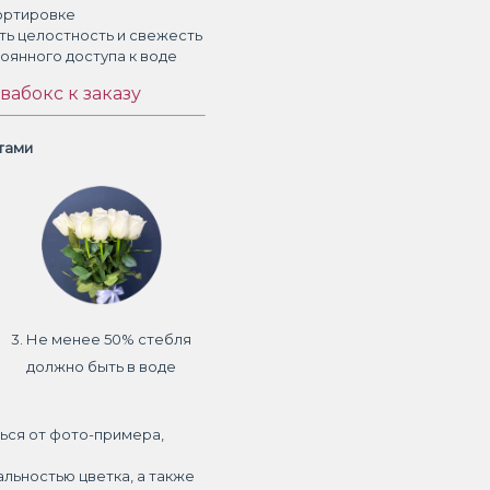
ортировке
ть целостность и свежесть
тоянного доступа к воде
вабокс к заказу
етами
3. Не менее 50% стебля
должно быть в воде
ься от фото-примера,
альностью цветка, а также