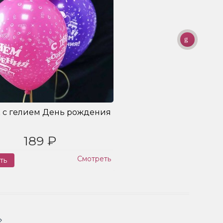
 с гелием День рождения
189 ₽
Смотреть
ть
Заказ
