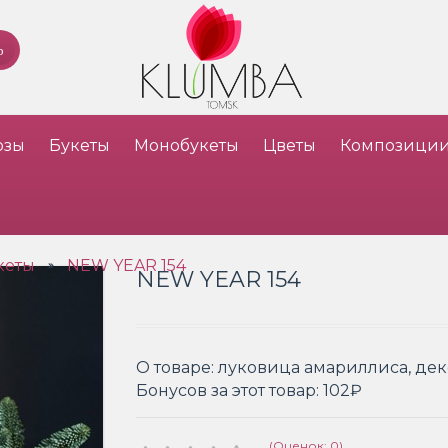
озы
Букеты
Монобукеты
Цветы
Композици
кеты
NEW YEAR 154
»
NEW YEAR 154
О товаре:
луковица амариллиса, деко
Бонусов за этот товар:
102₽
(Оценок: 0)