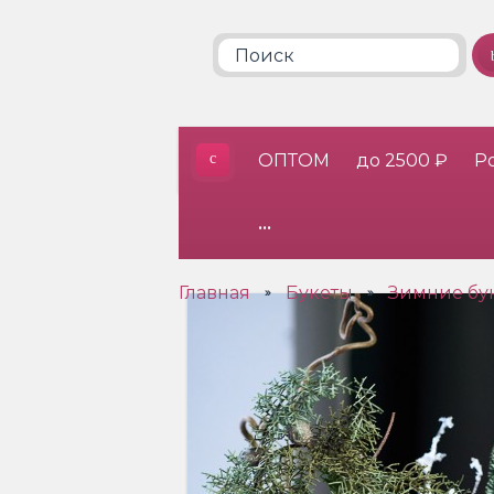
ОПТОМ
до 2500 ₽
Р
•••
Главная
Букеты
Зимние бу
»
»