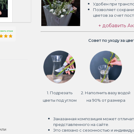
Удобен при трансп
Позволяет сохрани
цветов
за счет пос
+ добавить Ак
Совет по уходу за цв
1. Подрезать
2. Наполнить вазу водой
цветы под углом
на 90% от размера
Заказанная композиция может отличат
представленного на сайте.
или
Это связано с сезонностью и индивиду