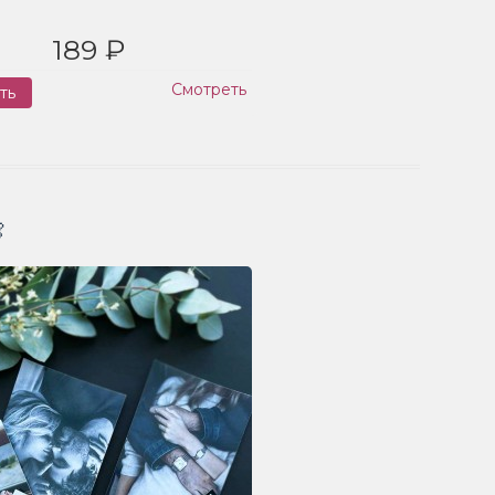
189 ₽
Смотреть
ть
Заказ
