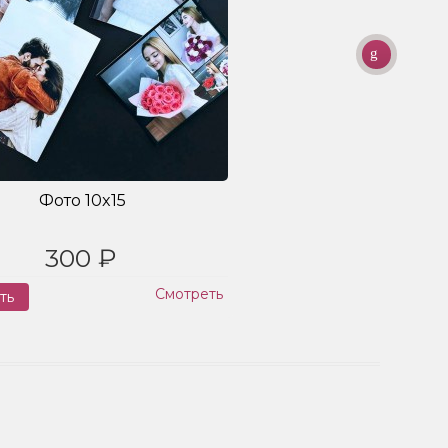
Фото 10x15
300 ₽
Смотреть
ть
Заказ