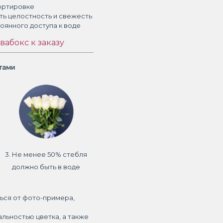
ортировке
ть целостность и свежесть
тоянного доступа к воде
вабокс к заказу
етами
3. Не менее 50% стебля
должно быть в воде
ься от фото-примера,
альностью цветка, а также