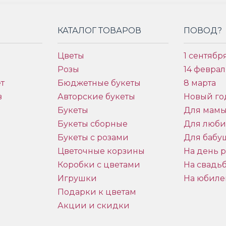
КАТАЛОГ ТОВАРОВ
ПОВОД?
Цветы
1 сентябр
Розы
14 феврал
т
Бюджетные букеты
8 марта
в
Авторские букеты
Новый го
Букеты
Для мам
Букеты сборные
Для люб
Букеты с розами
Для бабу
и
Цветочные корзины
На день 
Коробки с цветами
На свадь
Игрушки
На юбиле
Подарки к цветам
Акции и скидки