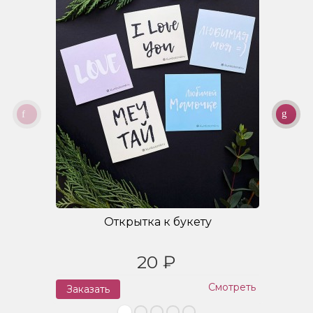
Открытка к букету
20 ₽
Смотреть
Заказать
З