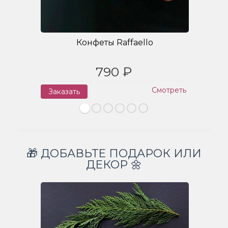
Конфеты Raffaello
790 ₽
Смотреть
Заказать
З
🎁 ДОБАВЬТЕ ПОДАРОК ИЛИ
ДЕКОР 🌼