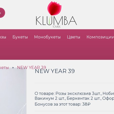
озы
Букеты
Монобукеты
Цветы
Композици
кеты
NEW YEAR 39
»
NEW YEAR 39
О товаре:
Розы эксклюзив 3шт., Нобил
Вакинум 2 шт., Беркентак 2 шт., Оф
Бонусов за этот товар:
38₽