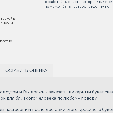
с работой флориста, которая являетс
не может быть повторена идентично.
ставкой в
димости.
платно
ОСТАВИТЬ ОЦЕНКУ
подругой и Вы должны заказать шикарный букет св
ок для близкого человека по любому поводу.
м настроении после доставки этого красивого букет