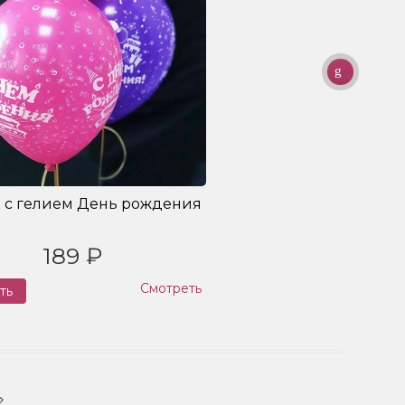
 с гелием День рождения
189 ₽
Смотреть
ть
Заказ
