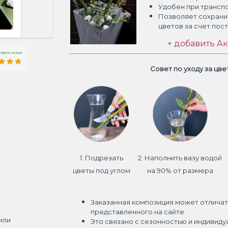
Удобен при трансп
Позволяет сохрани
цветов
за счет пос
+ добавить Ак
Совет по уходу за цв
1. Подрезать
2. Наполнить вазу водой
цветы под углом
на 90% от размера
Заказанная композиция может отличат
представленного на сайте.
или
Это связано с сезонностью и индивиду