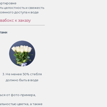
ортировке
ть целостность и свежесть
тоянного доступа к воде
вабокс к заказу
етами
3. Не менее 50% стебля
должно быть в воде
ься от фото-примера,
альностью цветка, а также