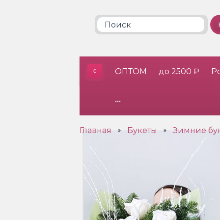
ОПТОМ
до 2500 ₽
Р
•••
Главная
Букеты
Зимние бу
»
»