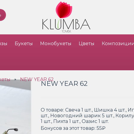
озы
Букеты
Монобукеты
Цветы
Композици
кеты
NEW YEAR 62
»
NEW YEAR 62
О товаре:
Свеча 1 шт., Шишка 4 шт.,
шт., Новогодний шарик 5 шт., Корилу
1 шт., Пихта 1 шт., Оазис 1 шт.
Бонусов за этот товар:
55₽