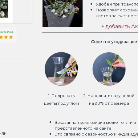
Удобен при трансп
Позволяет сохрани
цветов
за счет пос
+ добавить Ак
Совет по уходу за цв
1. Подрезать
2. Наполнить вазу водой
цветы под углом
на 90% от размера
Заказанная композиция может отличат
представленного на сайте.
или
Это связано с сезонностью и индивиду