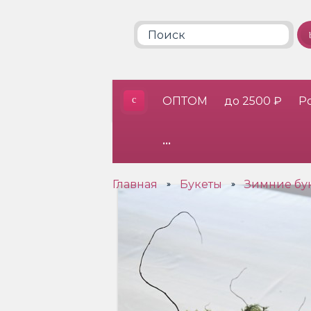
ОПТОМ
до 2500 ₽
Р
•••
Главная
Букеты
Зимние бу
»
»