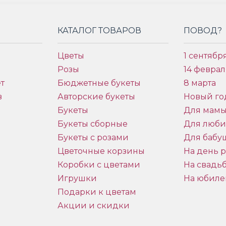
КАТАЛОГ ТОВАРОВ
ПОВОД?
Цветы
1 сентябр
Розы
14 феврал
т
Бюджетные букеты
8 марта
в
Авторские букеты
Новый го
Букеты
Для мам
Букеты сборные
Для люб
Букеты с розами
Для бабу
и
Цветочные корзины
На день 
Коробки с цветами
На свадь
Игрушки
На юбиле
Подарки к цветам
Акции и скидки