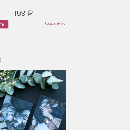
189 ₽
Смотреть
ть
Заказ
