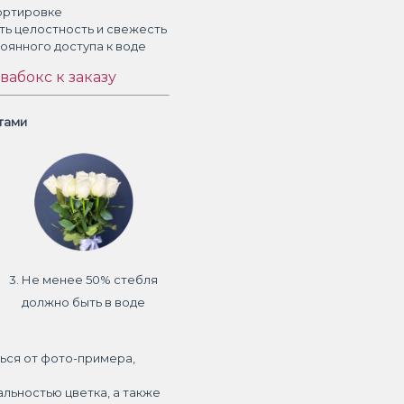
ортировке
ть целостность и свежесть
тоянного доступа к воде
вабокс к заказу
етами
3. Не менее 50% стебля
должно быть в воде
ься от фото-примера,
альностью цветка, а также