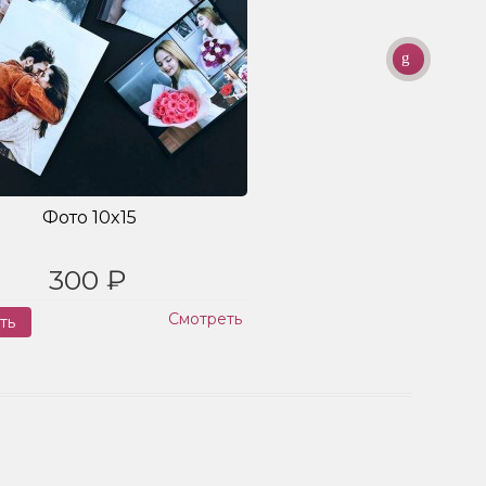
Фото 10x15
300 ₽
Смотреть
ть
Заказ