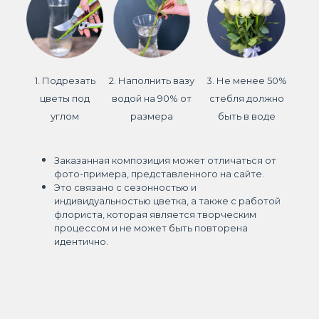
1. Подрезать
2. Наполнить вазу
3. Не менее 50%
цветы под
водой на 90% от
стебля должно
углом
размера
быть в воде
Заказанная композиция может отличаться от
фото-примера, представленного на сайте.
Это связано с сезонностью и
индивидуальностью цветка, а также с работой
флориста, которая является творческим
процессом и не может быть повторена
идентично.