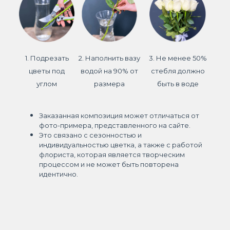
1. Подрезать
2. Наполнить вазу
3. Не менее 50%
цветы под
водой на 90% от
стебля должно
углом
размера
быть в воде
Заказанная композиция может отличаться от
фото-примера, представленного на сайте.
Это связано с сезонностью и
индивидуальностью цветка, а также с работой
флориста, которая является творческим
процессом и не может быть повторена
идентично.