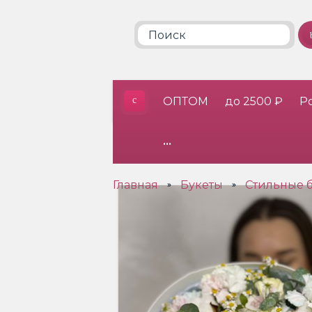
ОПТОМ
до 2500 ₽
Р
•••
Главная
Букеты
Стильные 
»
»