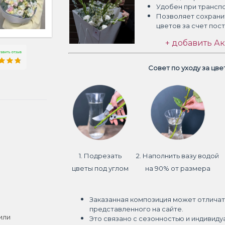
Удобен при трансп
Позволяет сохрани
цветов
за счет пос
+ добавить Ак
Совет по уходу за цв
1. Подрезать
2. Наполнить вазу водой
цветы под углом
на 90% от размера
Заказанная композиция может отличат
представленного на сайте.
или
Это связано с сезонностью и индивиду