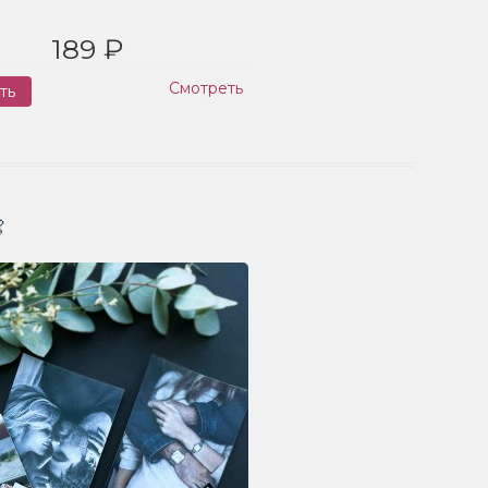
189 ₽
Смотреть
ть
Заказ
