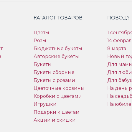
КАТАЛОГ ТОВАРОВ
ПОВОД?
Цветы
1 сентябр
Розы
14 феврал
т
Бюджетные букеты
8 марта
в
Авторские букеты
Новый го
Букеты
Для мам
Букеты сборные
Для люб
Букеты с розами
Для бабу
и
Цветочные корзины
На день 
Коробки с цветами
На свадь
Игрушки
На юбиле
Подарки к цветам
Акции и скидки