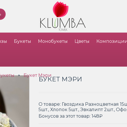
озы
Букеты
Монобукеты
Цветы
Композици
букеты
Букет Мэри
»
БУКЕТ МЭРИ
О товаре:
Гвоздика Разноцветная 15ш
5шт., Хлопок 5шт., Эвкалипт 2шт., О
Бонусов за этот товар:
148₽