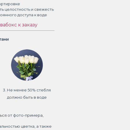
ортировке
ть целостность и свежесть
тоянного доступа к воде
вабокс к заказу
етами
3. Не менее 50% стебля
должно быть в воде
ься от фото-примера,
альностью цветка, а также