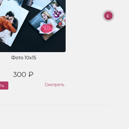
Фото 10x15
300 ₽
Смотреть
ть
Заказ