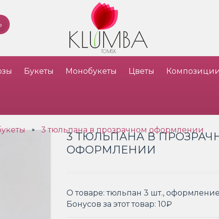
озы
Букеты
Монобукеты
Цветы
Композици
букеты
3 тюльпана в прозрачном оформлении
»
3 ТЮЛЬПАНА В ПРОЗРА
ОФОРМЛЕНИИ
О товаре:
тюльпан 3 шт., оформлени
Бонусов за этот товар:
10₽