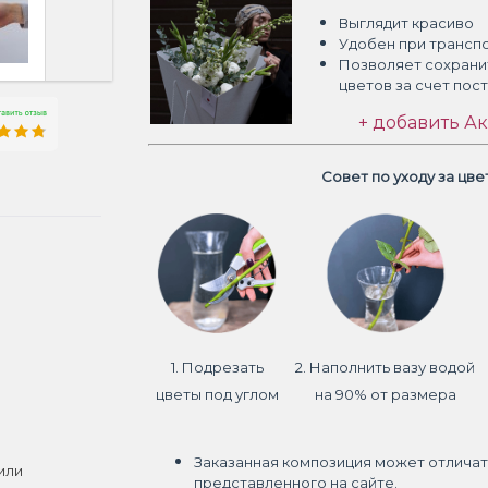
Выглядит красиво
Удобен при трансп
Позволяет сохрани
цветов
за счет пос
+ добавить Ак
Совет по уходу за цв
1. Подрезать
2. Наполнить вазу водой
цветы под углом
на 90% от размера
Заказанная композиция может отличат
или
представленного на сайте.