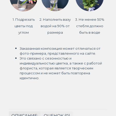
1. Подрезать
2. Наполнить вазу
3. Не менее 50%
цветы под
водой на 90% от
стебля должно
углом
размера
быть в воде
Заказанная композиция может отличаться от
фото-примера, представленного на сайте.
Это связано с сезонностью и
индивидуальностью цветка, а также с работой
флориста, которая является творческим
процессом и не может быть повторена
идентично.
ОПИСАНИЕ:
ОЦЕНОК (0)