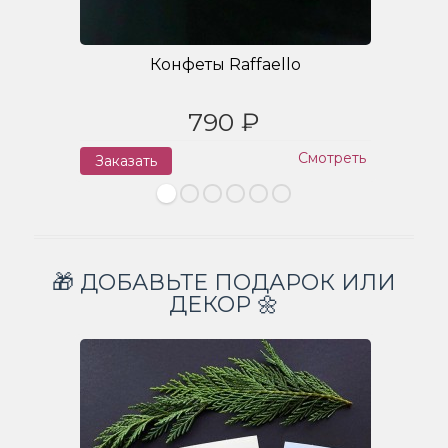
Конфеты Raffaello
790 ₽
Смотреть
Заказать
З
🎁 ДОБАВЬТЕ ПОДАРОК ИЛИ
ДЕКОР 🌼