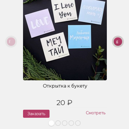
Открытка к букету
20 ₽
Смотреть
Заказать
З