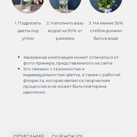
1. Подрезать
2. Наполнить вазу
3. Не менее 50%
цветы под
водой на 90% от
стебля должно
углом
размера
быть в воде
Заказанная композиция может отличаться от
фото-примера, представленного на сайте.
Это связано с сезонностью и
индивидуальностью цветка, а также с работой
флориста, которая является творческим
процессом и не может быть повторена
идентично.
ОПИСАНИЕ:
ОЦЕНОК (0)