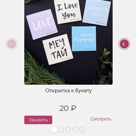
Открытка к букету
20 ₽
Смотреть
Заказать
З