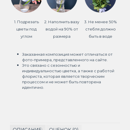
1. Подрезать
2. Наполнить вазу
3. Не менее 50%
цветы под
водой на 90% от
стебля должно
углом
размера
быть в воде
Заказанная композиция может отличаться от
фото-примера, представленного на сайте.
Это связано с сезонностью и
индивидуальностью цветка, а также с работой
флориста, которая является творческим
процессом и не может быть повторена
идентично.
ОПИСАНИЕ:
ОЦЕНОК (0)