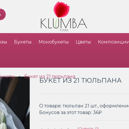
озы
Букеты
Монобукеты
Цветы
Композици
букеты
Букет из 21 тюльпана
»
БУКЕТ ИЗ 21 ТЮЛЬПАНА
О товаре:
тюльпан 21 шт., оформлени
Бонусов за этот товар:
36₽
(Оценок: 0)