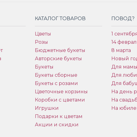
КАТАЛОГ ТОВАРОВ
ПОВОД?
Цветы
1 сентябр
Розы
14 феврал
т
Бюджетные букеты
8 марта
в
Авторские букеты
Новый го
Букеты
Для мам
Букеты сборные
Для люб
Букеты с розами
Для бабу
и
Цветочные корзины
На день 
Коробки с цветами
На свадь
Игрушки
На юбиле
Подарки к цветам
Акции и скидки