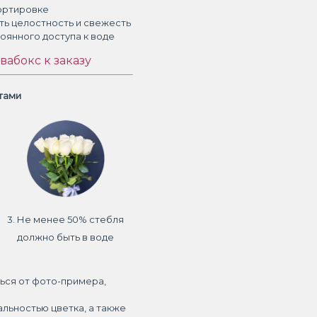
ортировке
ть целостность и свежесть
тоянного доступа к воде
вабокс к заказу
етами
3. Не менее 50% стебля
должно быть в воде
ься от фото-примера,
альностью цветка, а также