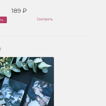
189 ₽
Смотреть
ть
Заказ
