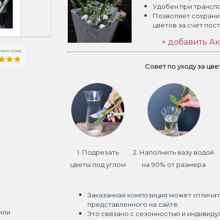
Удобен при трансп
Позволяет сохрани
цветов
за счет пос
+ добавить Ак
Совет по уходу за цв
1. Подрезать
2. Наполнить вазу водой
цветы под углом
на 90% от размера
Заказанная композиция может отличат
представленного на сайте.
или
Это связано с сезонностью и индивиду