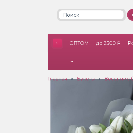
ОПТОМ
до 2500 ₽
Р
•••
Главная
Букеты
Весенние 
»
»