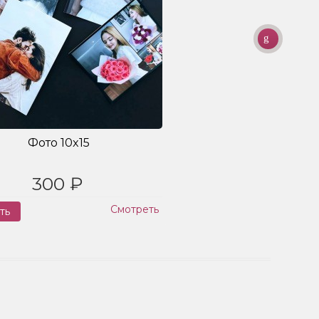
Фото 10x15
300 ₽
Смотреть
ть
Заказ