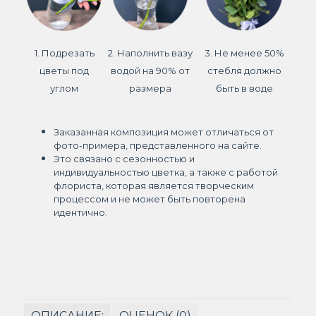
1. Подрезать
2. Наполнить вазу
3. Не менее 50%
цветы под
водой на 90% от
стебля должно
углом
размера
быть в воде
Заказанная композиция может отличаться от
фото-примера, представленного на сайте.
Это связано с сезонностью и
индивидуальностью цветка, а также с работой
флориста, которая является творческим
процессом и не может быть повторена
идентично.
ОПИСАНИЕ:
ОЦЕНОК (0)