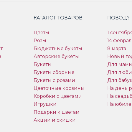
КАТАЛОГ ТОВАРОВ
ПОВОД?
Цветы
1 сентябр
Розы
14 феврал
т
Бюджетные букеты
8 марта
в
Авторские букеты
Новый го
Букеты
Для мам
Букеты сборные
Для люб
Букеты с розами
Для бабу
и
Цветочные корзины
На день 
Коробки с цветами
На свадь
Игрушки
На юбиле
Подарки к цветам
Акции и скидки