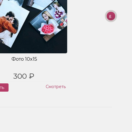
Фото 10x15
300 ₽
Смотреть
ть
Заказ