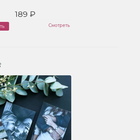
189 ₽
Смотреть
ть
Заказ
