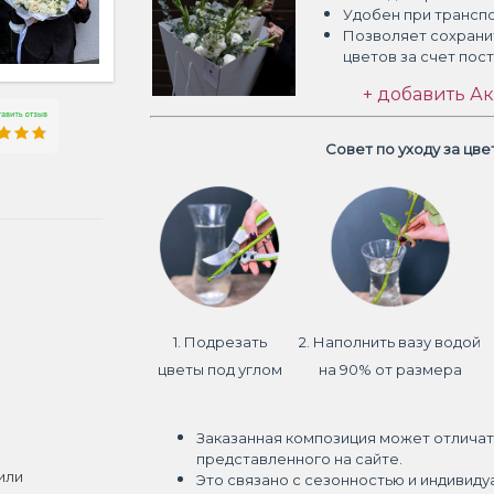
Удобен при трансп
Позволяет сохрани
цветов
за счет пос
+ добавить Ак
Совет по уходу за цв
1. Подрезать
2. Наполнить вазу водой
цветы под углом
на 90% от размера
Заказанная композиция может отличат
представленного на сайте.
или
Это связано с сезонностью и индивиду