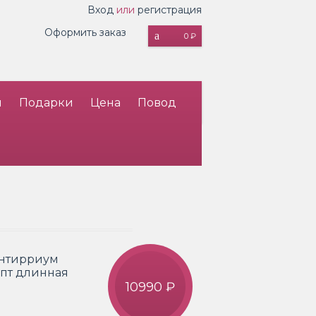
Вход
или
регистрация
Оформить заказ
0 ₽
и
Подарки
Цена
Повод
 Антирриум
липт длинная
10990 ₽