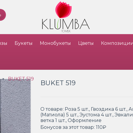
озы
Букеты
Монобукеты
Цветы
Композици
BUKET 519
»
BUKET 519
О товаре:
Роза 5 шт., Гвоздика 6 шт.,
(Матиола) 5 шт., Эустома 4 шт., Эвка
ветка 1 шт., Оформление
Бонусов за этот товар:
110₽