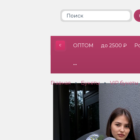
ОПТОМ
до 2500 ₽
Р
•••
Главная
Букеты
VIP букеты
»
»