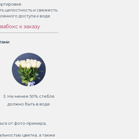
ортировке
ть целостность и свежесть
тоянного доступа к воде
вабокс к заказу
етами
3. Не менее 50% стебля
должно быть в воде
ься от фото-примера,
альностью цветка, а также