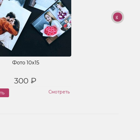
Фото 10x15
300 ₽
Смотреть
ть
Заказ