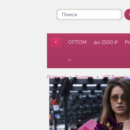
ОПТОМ
до 2500 ₽
Р
•••
Главная
Букеты
VIP букеты
»
»