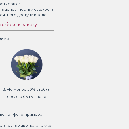
ортировке
ть целостность и свежесть
тоянного доступа к воде
вабокс к заказу
етами
3. Не менее 50% стебля
должно быть в воде
ься от фото-примера,
альностью цветка, а также