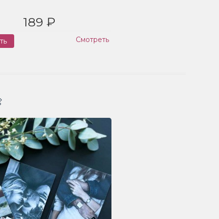
189 ₽
Смотреть
ть
Заказ
