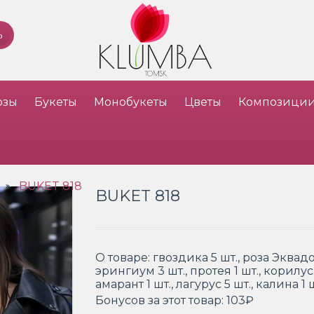
озы
Букеты
Монобукеты
Цветы
Композици
BUKET 818
»
BUKET 818
О товаре:
гвоздика 5 шт., роза Эквадо
эрингиум 3 шт., протея 1 шт., корилус
амарант 1 шт., лагурус 5 шт., калина 
Бонусов за этот товар:
103₽