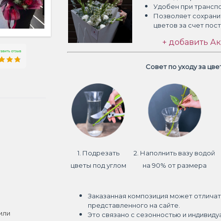
Удобен при трансп
Позволяет сохрани
цветов
за счет пос
+ добавить Ак
Совет по уходу за цв
1. Подрезать
2. Наполнить вазу водой
цветы под углом
на 90% от размера
Заказанная композиция может отличат
представленного на сайте.
или
Это связано с сезонностью и индивиду