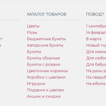
КАТАЛОГ ТОВАРОВ
ПОВОД?
Цветы
1 сентябр
Розы
14 феврал
т
Бюджетные букеты
8 марта
в
Авторские букеты
Новый го
Букеты
Для мам
Букеты сборные
Для люб
Букеты с розами
Для бабу
и
Цветочные корзины
На день 
Коробки с цветами
На свадь
Игрушки
На юбиле
Подарки к цветам
Акции и скидки