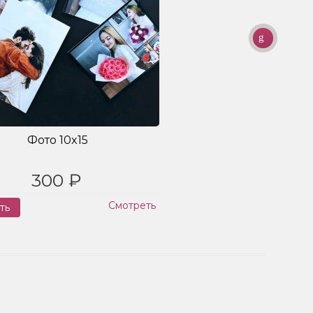
Фото 10x15
300 ₽
Смотреть
ть
Заказ