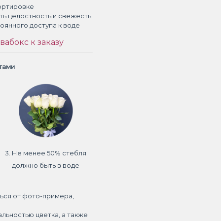
ортировке
ть целостность и свежесть
тоянного доступа к воде
вабокс к заказу
етами
3. Не менее 50% стебля
должно быть в воде
ься от фото-примера,
альностью цветка, а также