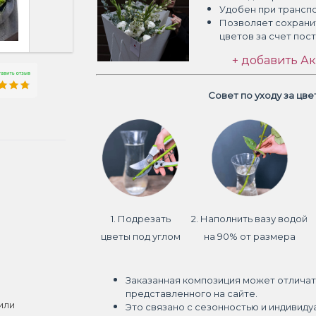
Удобен при трансп
Позволяет сохрани
цветов
за счет пос
+ добавить Ак
Совет по уходу за цв
1. Подрезать
2. Наполнить вазу водой
цветы под углом
на 90% от размера
Заказанная композиция может отличат
представленного на сайте.
или
Это связано с сезонностью и индивиду