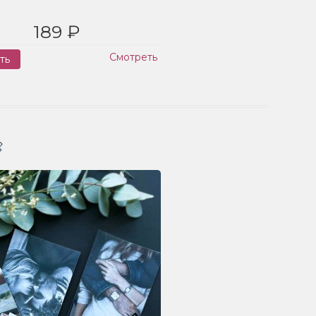
189 ₽
Смотреть
ть
Заказ
