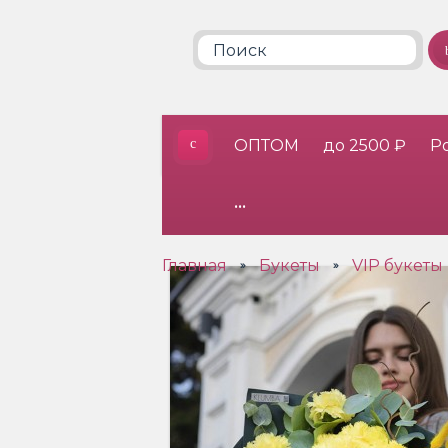
ОПТОМ
до 2500 ₽
Р
•••
Главная
Букеты
VIP букеты
»
»