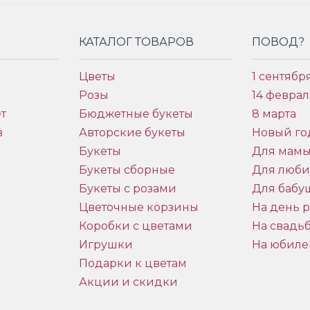
КАТАЛОГ ТОВАРОВ
ПОВОД?
Цветы
1 сентябр
Розы
14 феврал
т
Бюджетные букеты
8 марта
в
Авторские букеты
Новый го
Букеты
Для мам
Букеты сборные
Для люб
Букеты с розами
Для бабу
и
Цветочные корзины
На день 
Коробки с цветами
На свадь
Игрушки
На юбиле
Подарки к цветам
Акции и скидки