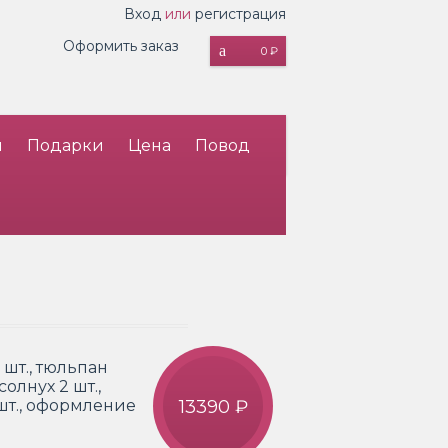
Вход
или
регистрация
Оформить заказ
0 ₽
и
Подарки
Цена
Повод
 шт., тюльпан
олнух 2 шт.,
 шт., оформление
13390 ₽