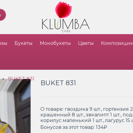
озы
Букеты
Монобукеты
Цветы
Композици
BUKET 831
»
BUKET 831
О товаре:
гвоздика 9 шт., гортензия 2
крашенный 8 шт., эвкалипт 1 шт., подс
корилус маленький 1 шт., лагурус 15
Бонусов за этот товар:
134₽