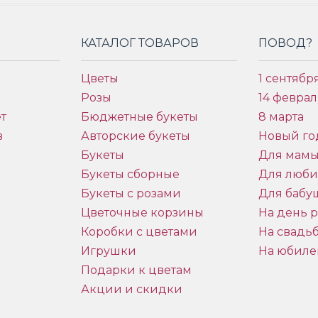
КАТАЛОГ ТОВАРОВ
ПОВОД?
Цветы
1 сентябр
Розы
14 феврал
т
Бюджетные букеты
8 марта
в
Авторские букеты
Новый го
Букеты
Для мам
Букеты сборные
Для люб
Букеты с розами
Для бабу
и
Цветочные корзины
На день 
Коробки с цветами
На свадь
Игрушки
На юбиле
Подарки к цветам
Акции и скидки