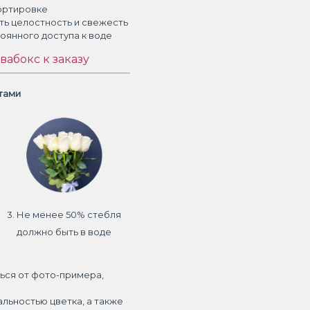
ортировке
ть целостность и свежесть
тоянного доступа к воде
вабокс к заказу
етами
3. Не менее 50% стебля
должно быть в воде
ься от фото-примера,
альностью цветка, а также