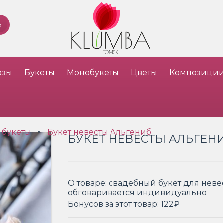
озы
Букеты
Монобукеты
Цветы
Композици
 букеты
Букет невесты Альгениб
»
БУКЕТ НЕВЕСТЫ АЛЬГЕН
О товаре:
свадебный букет для невес
обговаривается индивидуально
Бонусов за этот товар:
122₽