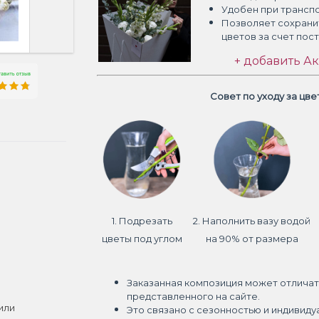
Удобен при трансп
Позволяет сохрани
цветов
за счет пос
+ добавить Ак
Совет по уходу за цв
1. Подрезать
2. Наполнить вазу водой
цветы под углом
на 90% от размера
Заказанная композиция может отличат
представленного на сайте.
или
Это связано с сезонностью и индивиду