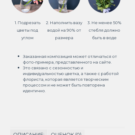
1. Подрезать
2. Наполнить вазу
3. Не менее 50%
цветы под
водой на 90% от
стебля должно
углом
размера
быть в воде
Заказанная композиция может отличаться от
фото-примера, представленного на сайте.
Это связано с сезонностью и
индивидуальностью цветка, а также с работой
флориста, которая является творческим
процессом и не может быть повторена
идентично.
ОПИСАНИЕ:
ОЦЕНОК (0)