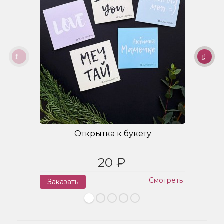
Открытка к букету
20 ₽
Смотреть
Заказать
З