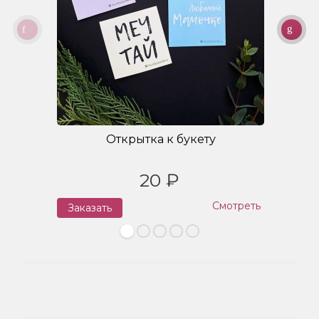
Открытка к букету
20 ₽
Смотреть
Заказать
З