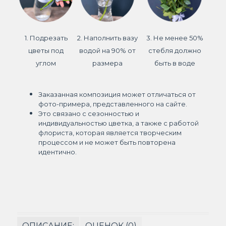
1. Подрезать
2. Наполнить вазу
3. Не менее 50%
цветы под
водой на 90% от
стебля должно
углом
размера
быть в воде
Заказанная композиция может отличаться от
фото-примера, представленного на сайте.
Это связано с сезонностью и
индивидуальностью цветка, а также с работой
флориста, которая является творческим
процессом и не может быть повторена
идентично.
ОПИСАНИЕ:
ОЦЕНОК (0)