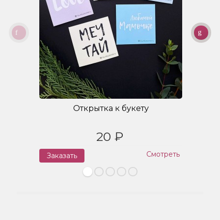
Открытка к букету
20 ₽
Смотреть
Заказать
З