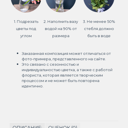
1. Подрезать
2. Наполнить вазу
3. Не менее 50%
цветы под
водой на 90% от
стебля должно
углом
размера
быть в воде
Заказанная композиция может отличаться от
фото-примера, представленного на сайте.
Это связано с сезонностью и
индивидуальностью цветка, а также с работой
флориста, которая является творческим
процессом и не может быть повторена
идентично.
ОПИСАНИЕ:
ОЦЕНОК (0)