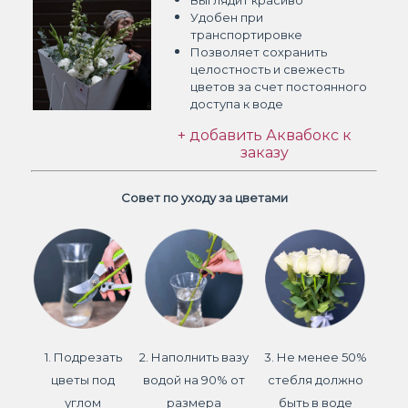
Выглядит красиво
Удобен при
транспортировке
Позволяет сохранить
целостность и свежесть
цветов
за счет постоянного
доступа к воде
+ добавить Аквабокс к
заказу
Совет по уходу за цветами
1. Подрезать
2. Наполнить вазу
3. Не менее 50%
цветы под
водой на 90% от
стебля должно
углом
размера
быть в воде