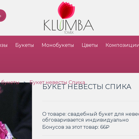
озы
Букеты
Монобукеты
Цветы
Композици
 букеты
Букет невесты Спика
»
БУКЕТ НЕВЕСТЫ СПИКА
О товаре:
свадебный букет для невес
обговаривается индивидуально
Бонусов за этот товар:
66₽