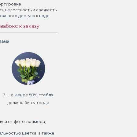
ортировке
ть целостность и свежесть
тоянного доступа к воде
вабокс к заказу
етами
3. Не менее 50% стебля
должно быть в воде
ься от фото-примера,
альностью цветка, а также