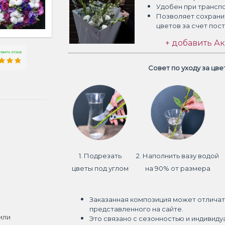
Удобен при трансп
Позволяет сохрани
цветов
за счет пос
+ добавить Ак
Совет по уходу за цв
1. Подрезать
2. Наполнить вазу водой
цветы под углом
на 90% от размера
Заказанная композиция может отличат
представленного на сайте.
или
Это связано с сезонностью и индивиду