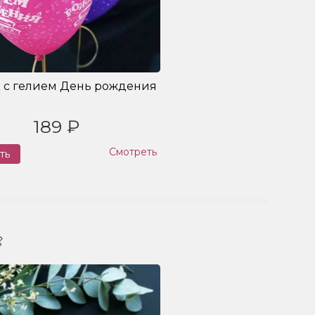
 с гелием День рождения
189 ₽
Смотреть
ть
Заказ
