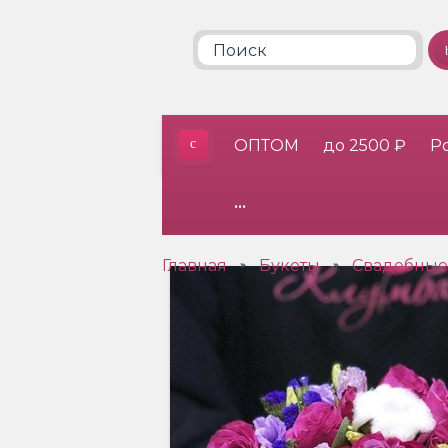
ОПТОМ
до 2500 ₽
Р
•••
Главная
Букеты
Свадебные
»
»