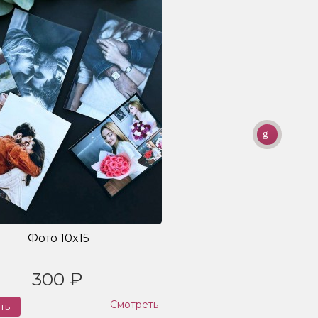
Фото 10x15
300 ₽
Смотреть
ть
Заказ