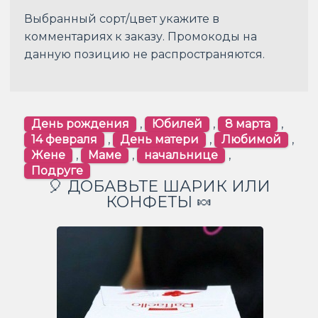
Выбранный сорт/цвет укажите в
комментариях к заказу. Промокоды на
данную позицию не распространяются.
День рождения
,
Юбилей
,
8 марта
,
14 февраля
,
День матери
,
Любимой
,
Жене
,
Маме
,
начальнице
,
Подруге
🎈 ДОБАВЬТЕ ШАРИК ИЛИ
КОНФЕТЫ 🍬