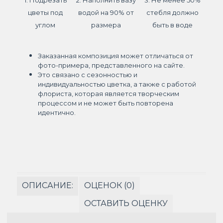
1. Подрезать
2. Наполнить вазу
3. Не менее 50%
цветы под
водой на 90% от
стебля должно
углом
размера
быть в воде
Заказанная композиция может отличаться от
фото-примера, представленного на сайте.
Это связано с сезонностью и
индивидуальностью цветка, а также с работой
флориста, которая является творческим
процессом и не может быть повторена
идентично.
ОПИСАНИЕ:
ОЦЕНОК (0)
ОСТАВИТЬ ОЦЕНКУ