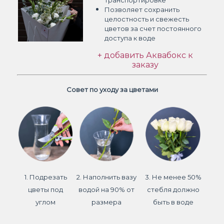
транспортировке
Позволяет сохранить
целостность и свежесть
цветов
за счет постоянного
доступа к воде
+ добавить Аквабокс к
заказу
Совет по уходу за цветами
1. Подрезать
2. Наполнить вазу
3. Не менее 50%
цветы под
водой на 90% от
стебля должно
углом
размера
быть в воде