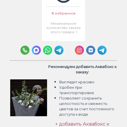
В избранное
Минимальное
количество заказа
этого товара: 1
Рекомендуем добавить Аквабокс к
заказу:
Выглядит красиво
Удобен при
транспортировке
Позволяет сохранить
целостность и свежесть
цветов
за счет постоянного
доступа к воде
+ добавить Аквабокс к