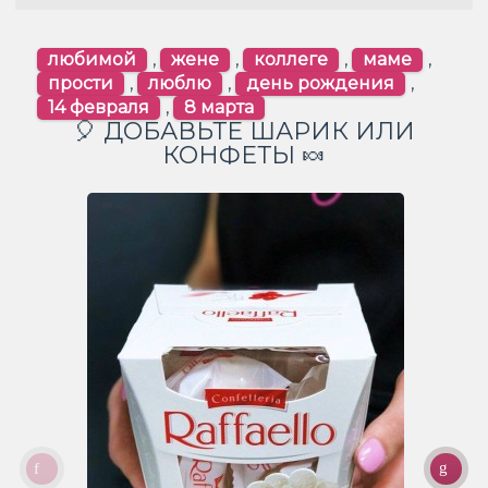
любимой
,
жене
,
коллеге
,
маме
,
прости
,
люблю
,
день рождения
,
14 февраля
,
8 марта
🎈 ДОБАВЬТЕ ШАРИК ИЛИ
КОНФЕТЫ 🍬