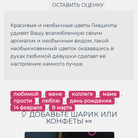
ОСТАВИТЬ ОЦЕНКУ
Красивые и необычные цветы Гиацинты
удивят Вашу возлюбленную своим
ароматом и необычным видом, такой
необыкновенный цветок оказавшись в
руках любимой девушки сделает её
настроение намного лучше.
любимой
,
жене
,
коллеге
,
маме
,
прости
,
люблю
,
день рождения
,
14 февраля
,
8 марта
🎈 ДОБАВЬТЕ ШАРИК ИЛИ
КОНФЕТЫ 🍬