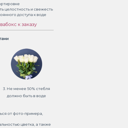
ортировке
ть целостность и свежесть
тоянного доступа к воде
вабокс к заказу
етами
3. Не менее 50% стебля
должно быть в воде
ься от фото-примера,
альностью цветка, а также