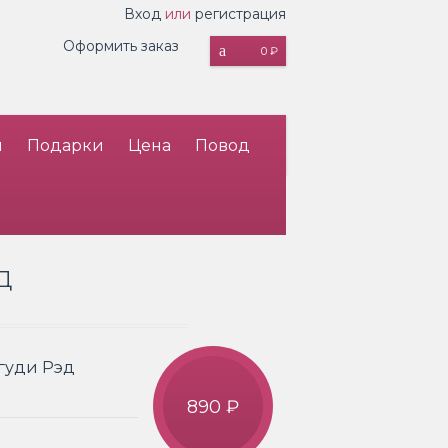
Вход
или
регистрация
Оформить заказ
0 ₽
и
Подарки
Цена
Повод
Д
гуди Рэд
890 ₽