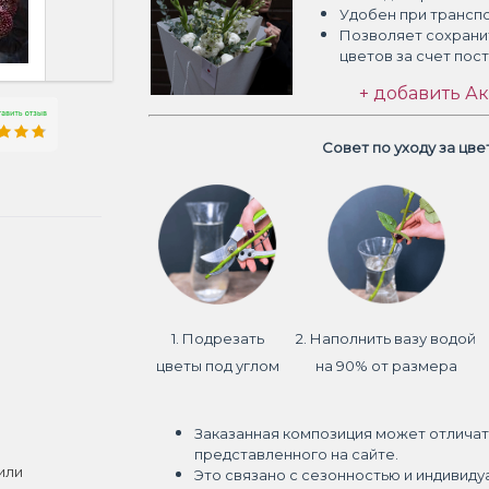
Удобен при трансп
Позволяет сохрани
цветов
за счет пос
+ добавить Ак
Совет по уходу за цв
1. Подрезать
2. Наполнить вазу водой
цветы под углом
на 90% от размера
Заказанная композиция может отличат
представленного на сайте.
или
Это связано с сезонностью и индивиду