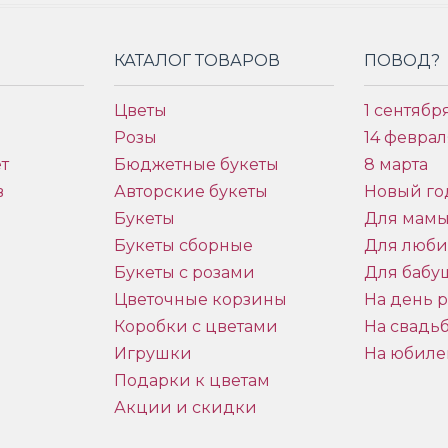
КАТАЛОГ ТОВАРОВ
ПОВОД?
Цветы
1 сентябр
Розы
14 феврал
т
Бюджетные букеты
8 марта
в
Авторские букеты
Новый го
Букеты
Для мам
Букеты сборные
Для люб
Букеты с розами
Для бабу
и
Цветочные корзины
На день 
Коробки с цветами
На свадь
Игрушки
На юбиле
Подарки к цветам
Акции и скидки