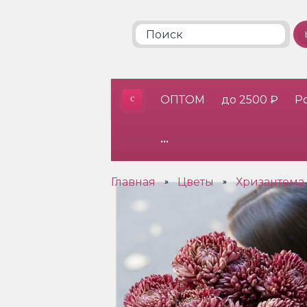
ОПТОМ
до 2500 ₽
Р
•••
Главная
Цветы
Хризантема
»
»