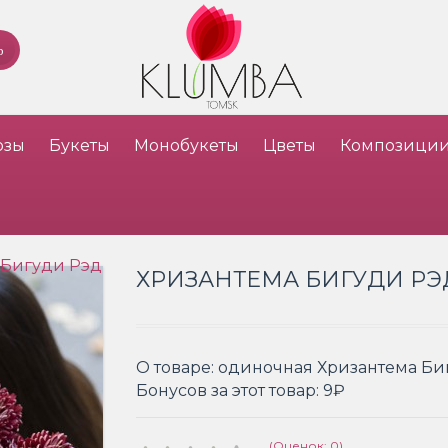
озы
Букеты
Монобукеты
Цветы
Композици
 Бигуди Рэд
ХРИЗАНТЕМА БИГУДИ РЭ
О товаре:
одиночная Хризантема Би
Бонусов за этот товар:
9₽
(Оценок: 0)