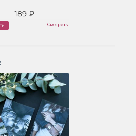
189 ₽
Смотреть
ть
Заказ
