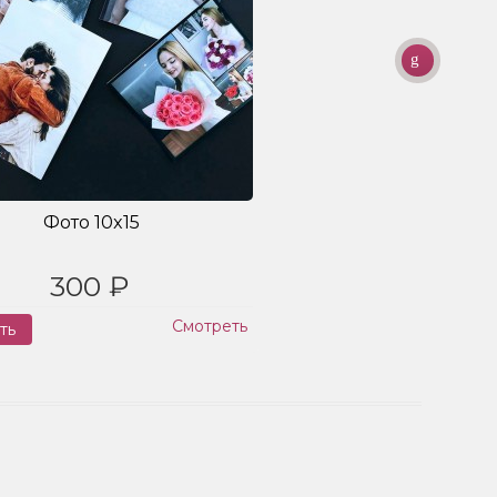
Фото 10x15
300 ₽
Смотреть
ть
Заказ