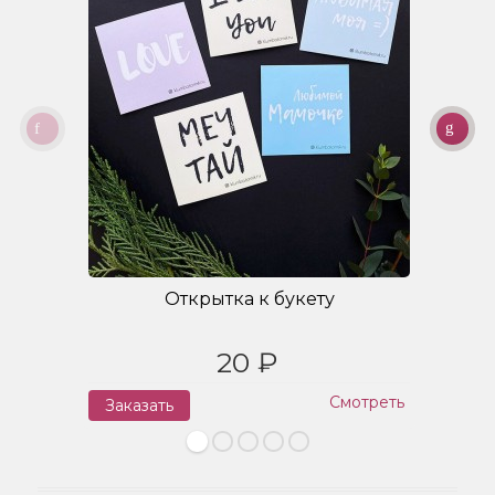
Открытка к букету
20 ₽
Смотреть
Заказать
З