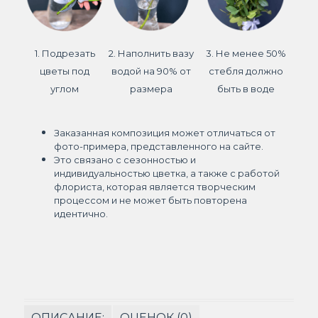
1. Подрезать
2. Наполнить вазу
3. Не менее 50%
цветы под
водой на 90% от
стебля должно
углом
размера
быть в воде
Заказанная композиция может отличаться от
фото-примера, представленного на сайте.
Это связано с сезонностью и
индивидуальностью цветка, а также с работой
флориста, которая является творческим
процессом и не может быть повторена
идентично.
ОПИСАНИЕ:
ОЦЕНОК (0)