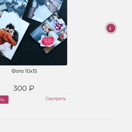
Фото 10x15
300 ₽
Смотреть
ть
Заказ