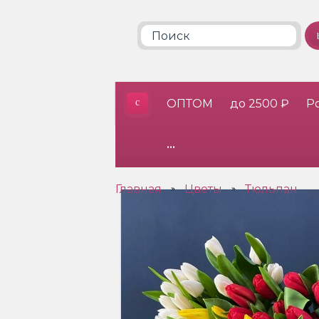
ОПТОМ
до 2500 ₽
Р
•••
Главная
Цветы
Тюльпан
»
»