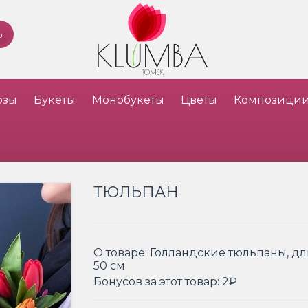
озы
Букеты
Монобукеты
Цветы
Композици
ТЮЛЬПАН
О товаре:
Голландские тюльпаны, дл
50 см
Бонусов за этот товар:
2₽