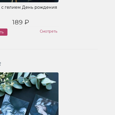
 с гелием День рождения
189 ₽
Смотреть
ть
Заказ
