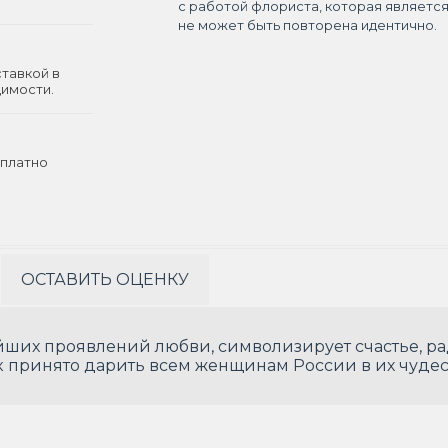
с работой флориста, которая являетс
не может быть повторена идентично.
ставкой в
димости.
платно
ОСТАВИТЬ ОЦЕНКУ
йших проявлений любви, символизирует счастье, рад
ток принято дарить всем женщинам России в их чуде