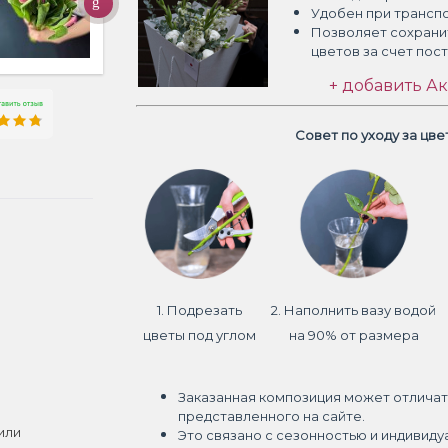
Удобен при трансп
Позволяет сохрани
цветов
за счет пос
+ добавить Ак
Совет по уходу за цв
1. Подрезать
2. Наполнить вазу водой
цветы под углом
на 90% от размера
Заказанная композиция может отличат
представленного на сайте.
или
Это связано с сезонностью и индивиду