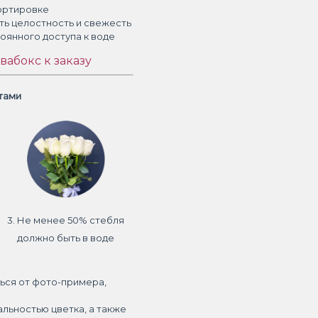
ортировке
ть целостность и свежесть
тоянного доступа к воде
вабокс к заказу
етами
3. Не менее 50% стебля
должно быть в воде
ься от фото-примера,
альностью цветка, а также