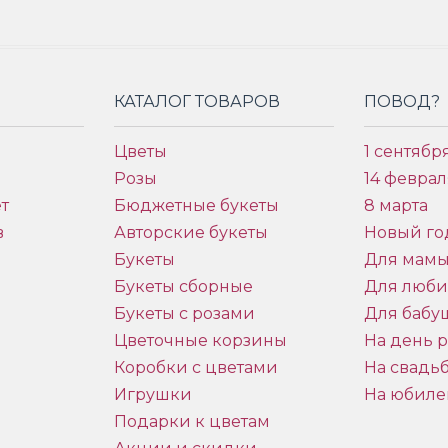
КАТАЛОГ ТОВАРОВ
ПОВОД?
Цветы
1 сентябр
Розы
14 феврал
т
Бюджетные букеты
8 марта
в
Авторские букеты
Новый го
Букеты
Для мам
Букеты сборные
Для люб
Букеты с розами
Для бабу
и
Цветочные корзины
На день 
Коробки с цветами
На свадь
Игрушки
На юбиле
Подарки к цветам