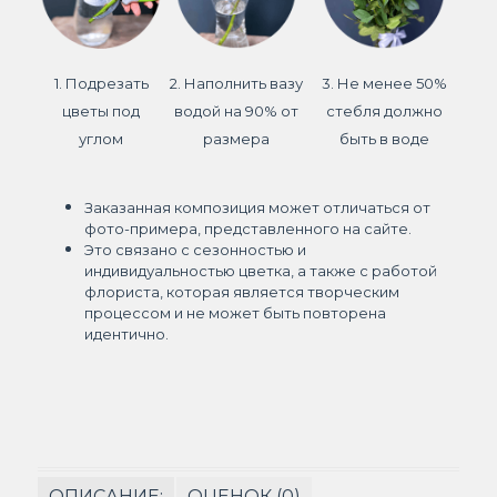
1. Подрезать
2. Наполнить вазу
3. Не менее 50%
цветы под
водой на 90% от
стебля должно
углом
размера
быть в воде
Заказанная композиция может отличаться от
фото-примера, представленного на сайте.
Это связано с сезонностью и
индивидуальностью цветка, а также с работой
флориста, которая является творческим
процессом и не может быть повторена
идентично.
ОПИСАНИЕ:
ОЦЕНОК (0)